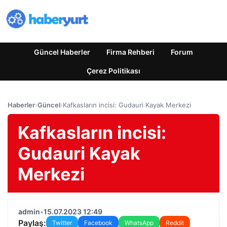
Güncel Haberler
Firma Rehberi
Forum
Çerez Politikası
Haberler
›
Güncel
›
Kafkasların incisi: Gudauri Kayak Merkezi
Kafkasların incisi:
Gudauri Kayak
Merkezi
admin
•
15.07.2023 12:49
Paylaş:
Twitter
Facebook
WhatsApp
Reddit