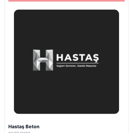
Enes Kaplan Avukatlık Bürosu