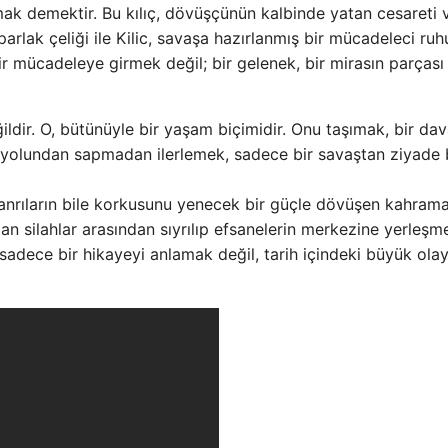
pmak demektir. Bu kılıç, dövüşçünün kalbinde yatan cesareti 
rlak çeliği ile Kilic, savaşa hazırlanmış bir mücadeleci ruh
ir mücadeleye girmek değil; bir gelenek, bir mirasın parçası
ğildir. O, bütünüyle bir yaşam biçimidir. Onu taşımak, bir da
ın yolundan sapmadan ilerlemek, sadece bir savaştan ziyade 
tanrıların bile korkusunu yenecek bir güçle dövüşen kahrama
adan silahlar arasından sıyrılıp efsanelerin merkezine yerleşm
, sadece bir hikayeyi anlamak değil, tarih içindeki büyük ola