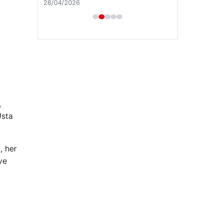
28/04/2026
,
Usta
, her
ve