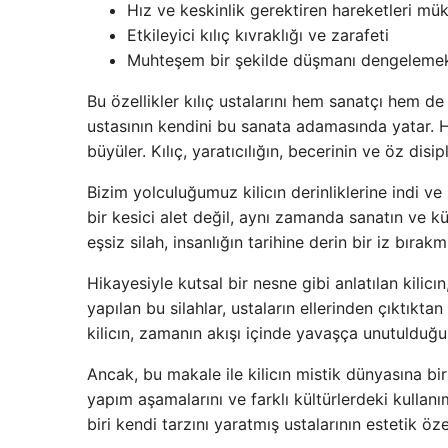
Hız ve keskinlik gerektiren hareketleri m
Etkileyici kılıç kıvraklığı ve zarafeti
Muhteşem bir şekilde düşmanı dengelemek
Bu özellikler kılıç ustalarını hem sanatçı hem de
ustasının kendini bu sanata adamasında yatar. H
büyüler. Kılıç, yaratıcılığın, becerinin ve öz disipli
Bizim yolculuğumuz kilicın derinliklerine indi v
bir kesici alet değil, aynı zamanda sanatın ve kü
eşsiz silah, insanlığın tarihine derin bir iz bırakmı
Hikayesiyle kutsal bir nesne gibi anlatılan kilicı
yapılan bu silahlar, ustaların ellerinden çıktıkt
kilicın, zamanın akışı içinde yavaşça unutulduğ
Ancak, bu makale ile kilicın mistik dünyasına bira
yapım aşamalarını ve farklı kültürlerdeki kullanım
biri kendi tarzını yaratmış ustalarının estetik özel