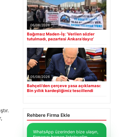
06/08/2026
Bağımsız Maden-İş: ‘Verilen sözler
tutulmadı, pazartesi Ankara’dayız’
05/08/2026
Bahçeli’den çerçeve yasa açıklaması:
Bin yıllık kardeşliğimiz tescillendi
tır.
Rehbere Firma Ekle
,
WhatsApp üzerinden bize ulaşın,
firmanızı hemen listeleyelim.