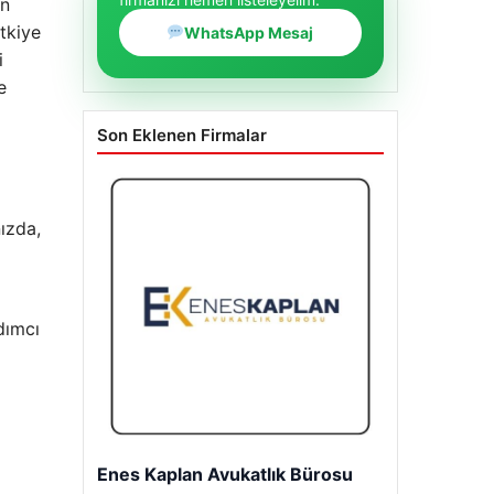
ın
tkiye
WhatsApp Mesaj
i
e
Son Eklenen Firmalar
ızda,
dımcı
Enes Kaplan Avukatlık Bürosu