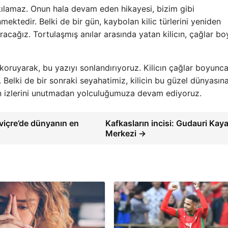
rakılamaz. Onun hala devam eden hikayesi, bizim gibi
nmektedir. Belki de bir gün, kaybolan kilic türlerini yeniden
aracağız. Tortulaşmış anılar arasında yatan kilicın, çağlar b
 koruyarak, bu yazıyı sonlandırıyoruz. Kilicın çağlar boyunc
Belki de bir sonraki seyahatimiz, kilicin bu güzel dünyasın
ahın izlerini unutmadan yolculuğumuza devam ediyoruz.
sviçre’de dünyanın en
Kafkasların incisi: Gudauri Kay
Merkezi →