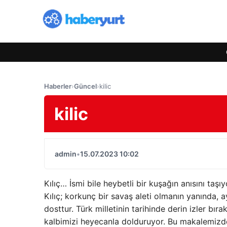
Haberler
›
Güncel
›
kilic
kilic
admin
•
15.07.2023 10:02
Kılıç… İsmi bile heybetli bir kuşağın anısını taşı
Kılıç; korkunç bir savaş aleti olmanın yanında,
dosttur. Türk milletinin tarihinde derin izler bır
kalbimizi heyecanla dolduruyor. Bu makalemizde, 