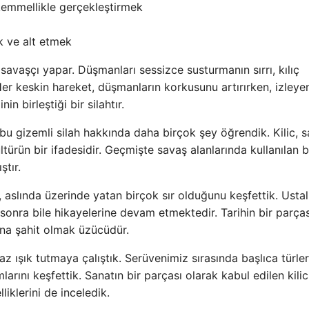
ükemmellikle gerçekleştirmek
 ve alt etmek
 savaşçı yapar. Düşmanları sessizce susturmanın sırrı, kılıç
er keskin hareket, düşmanların korkusunu artırırken, izleyen
nin birleştiği bir silahtır.
e bu gizemli silah hakkında daha birçok şey öğrendik. Kilic, 
ltürün bir ifadesidir. Geçmişte savaş alanlarında kullanılan 
ştır.
n, aslında üzerinde yatan birçok sır olduğunu keşfettik. Ustal
an sonra bile hikayelerine devam etmektedir. Tarihin bir parça
una şahit olmak üzücüdür.
z ışık tutmaya çalıştık. Serüvenimiz sırasında başlıca türleri
larını keşfettik. Sanatın bir parçası olarak kabul edilen kilic
liklerini de inceledik.