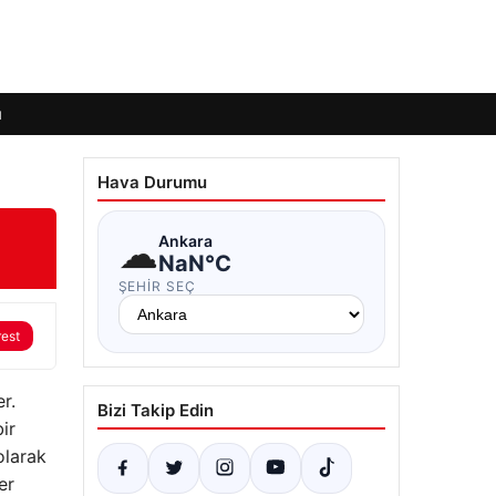
ı
Hava Durumu
☁
Ankara
NaN°C
ŞEHIR SEÇ
rest
r.
Bizi Takip Edin
ir
olarak
er