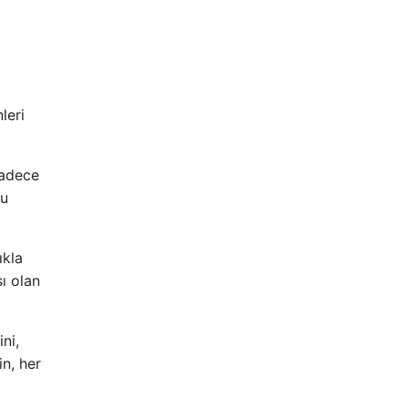
leri
sadece
bu
ıkla
sı olan
ni,
in, her