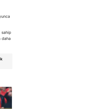
oyunca
a sahip
a daha
ak