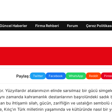
Güncel Haberler
Firma Rehberi
Forum
Çerez Politikas
Paylaş:
Twitter
Facebook
WhatsApp
Reddit
Pinte
yor. Yüzyıllardır atalarımızın elinde sarsılmaz bir gücü simgele
 aynı zamanda kahramanlık destanlarının başrolündeki sadık b
akan bu ihtişamlı silah, gücün, zarifliğin ve ustalığın sembolü 
Kılıç’ın Türk milletinin yaşamında ve kültüründe nasıl bir y