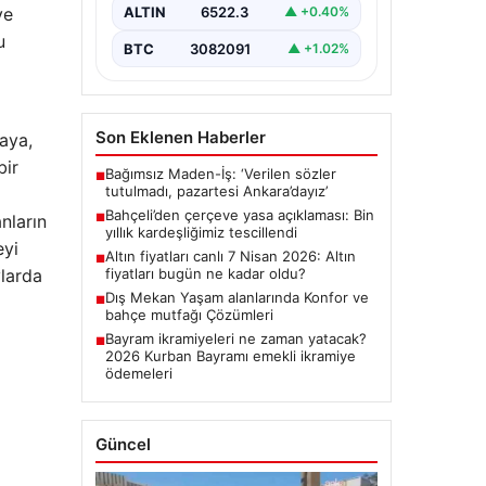
ALTIN
6522.3
ve
▲ +0.40%
u
BTC
3082091
▲ +1.02%
Son Eklenen Haberler
vaya,
bir
Bağımsız Maden-İş: ‘Verilen sözler
■
tutulmadı, pazartesi Ankara’dayız’
Bahçeli’den çerçeve yasa açıklaması: Bin
■
nların
yıllık kardeşliğimiz tescillendi
eyi
Altın fiyatları canlı 7 Nisan 2026: Altın
■
fiyatları bugün ne kadar oldu?
ylarda
Dış Mekan Yaşam alanlarında Konfor ve
■
bahçe mutfağı Çözümleri
Bayram ikramiyeleri ne zaman yatacak?
■
2026 Kurban Bayramı emekli ikramiye
ödemeleri
Güncel