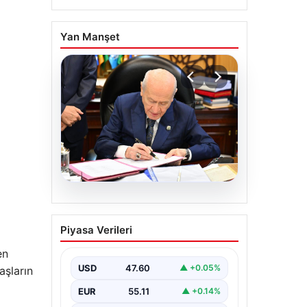
Yan Manşet
05.08.2026
Bahçeli’den çerçeve
Piyasa Verileri
yasa açıklaması: Bin
yıllık kardeşliğimiz
en
tescillendi
USD
47.60
▲ +0.05%
aşların
EUR
55.11
▲ +0.14%