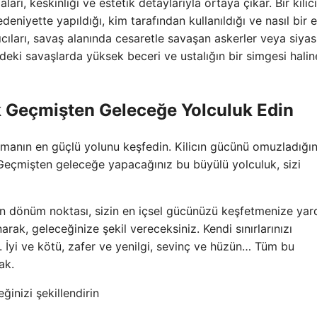
ları, keskinliği ve estetik detaylarıyla ortaya çıkar. Bir kılıc
niyette yapıldığı, kim tarafından kullanıldığı ve nasıl bir e
nıcıları, savaş alanında cesaretle savaşan askerler veya siyas
mlerdeki savaşlarda yüksek beceri ve ustalığın bir simgesi halin
k Geçmişten Geleceğe Yolculuk Edin
ımanın en güçlü yolunu keşfedin. Kilicın gücünü omuzladığın
 Geçmişten geleceğe yapacağınız bu büyülü yolculuk, sizi
an dönüm noktası, sizin en içsel gücünüzü keşfetmenize yar
arak, geleceğinize şekil vereceksiniz. Kendi sınırlarınızı
 İyi ve kötü, zafer ve yenilgi, sevinç ve hüzün… Tüm bu
ak.
ğinizi şekillendirin