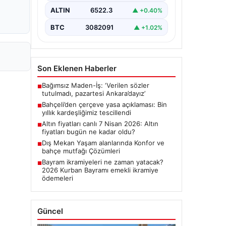
ALTIN
6522.3
▲ +0.40%
BTC
3082091
▲ +1.02%
Son Eklenen Haberler
Bağımsız Maden-İş: ‘Verilen sözler
■
tutulmadı, pazartesi Ankara’dayız’
Bahçeli’den çerçeve yasa açıklaması: Bin
■
yıllık kardeşliğimiz tescillendi
Altın fiyatları canlı 7 Nisan 2026: Altın
■
fiyatları bugün ne kadar oldu?
Dış Mekan Yaşam alanlarında Konfor ve
■
bahçe mutfağı Çözümleri
Bayram ikramiyeleri ne zaman yatacak?
■
2026 Kurban Bayramı emekli ikramiye
ödemeleri
Güncel