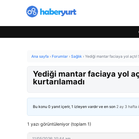
Ana sayfa
›
Forumlar
›
Sağlık
›
Yediği mantar faciaya yol açtı!
Yediği mantar faciaya yol aç
kurtarılamadı
Bu konu 0 yanıt içerir, 1 izleyen vardır ve en son
2 ay 3 hafta
1 yazı görüntüleniyor (toplam 1)
11/05/2026: 10:44 am