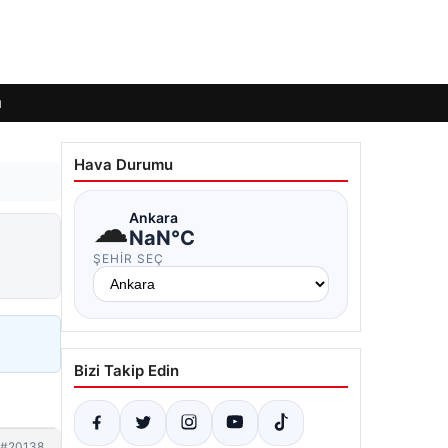
ı
Hava Durumu
☁
Ankara
NaN°C
ŞEHIR SEÇ
Bizi Takip Edin
#20138