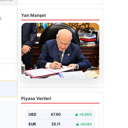
Yan Manşet
.
05.08.2026
Bahçeli’den çerçeve yasa
Piyasa Verileri
açıklaması: Bin yıllık
kardeşliğimiz tescillendi
USD
47.60
▲ +0.05%
EUR
55.11
▲ +0.14%