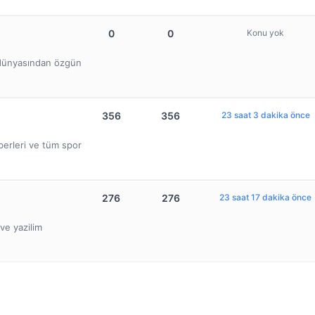
0
0
Konu yok
b dünyasından özgün
356
356
23 saat 3 dakika önce
berleri ve tüm spor
276
276
23 saat 17 dakika önce
ve yazilim