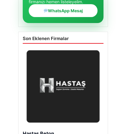
firmanızı hemen listeleyelim.
WhatsApp Mesaj
Son Eklenen Firmalar
Hastaş Beton