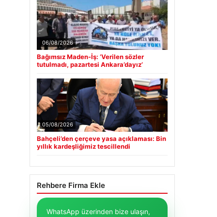
06/08/2026
Bağımsız Maden-İş: ‘Verilen sözler
tutulmadı, pazartesi Ankara’dayız’
05/08/2026
Bahçeli’den çerçeve yasa açıklaması: Bin
yıllık kardeşliğimiz tescillendi
Rehbere Firma Ekle
WhatsApp üzerinden bize ulaşın,