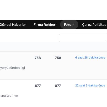
Güncel Haberler
Firma Rehberi
Forum
Çerez Politikas
758
758
6 saat 28 dakika önce
e yeryüzünden ilgi
877
877
22 saat 3 dakika önce
nalizleri ve