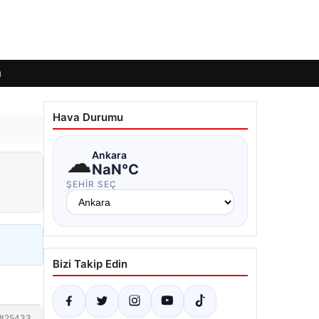
ı
Hava Durumu
☁
Ankara
NaN°C
ŞEHIR SEÇ
Bizi Takip Edin
#25433