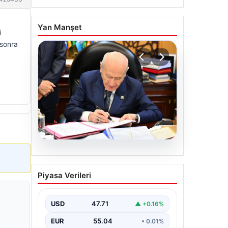
Yan Manşet
i
 sonra
05.08.2026
Bahçeli’den çerçeve yasa
Piyasa Verileri
açıklaması: Bin yıllık
kardeşliğimiz tescillendi
USD
47.71
▲ +0.16%
EUR
55.04
• 0.01%