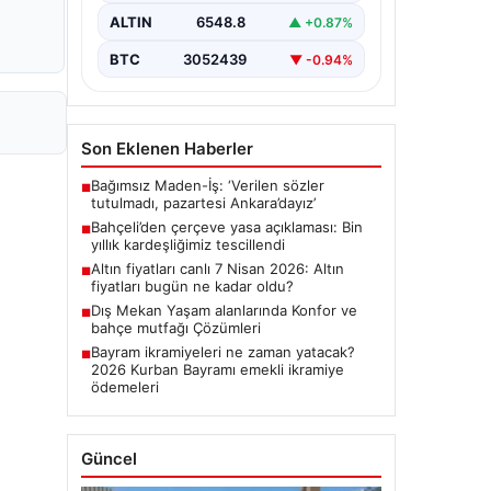
ALTIN
6548.8
▲ +0.87%
BTC
3052439
▼ -0.94%
Son Eklenen Haberler
Bağımsız Maden-İş: ‘Verilen sözler
■
tutulmadı, pazartesi Ankara’dayız’
Bahçeli’den çerçeve yasa açıklaması: Bin
■
yıllık kardeşliğimiz tescillendi
Altın fiyatları canlı 7 Nisan 2026: Altın
■
fiyatları bugün ne kadar oldu?
Dış Mekan Yaşam alanlarında Konfor ve
■
bahçe mutfağı Çözümleri
Bayram ikramiyeleri ne zaman yatacak?
■
2026 Kurban Bayramı emekli ikramiye
ödemeleri
Güncel