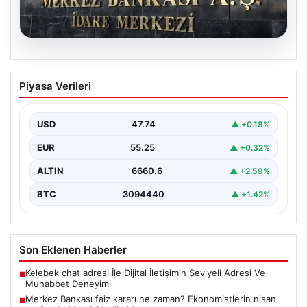
07.08.2026
Merkez Bankası faiz kararı ne zaman?
Piyasa Verileri
Ekonomistlerin nisan ayı faiz beklentisi
belli oldu
USD
47.74
▲ +0.18%
EUR
55.25
▲ +0.32%
ALTIN
6660.6
▲ +2.59%
BTC
3094440
▲ +1.42%
Son Eklenen Haberler
Kelebek chat adresi İle Dijital İletişimin Seviyeli Adresi Ve
■
Muhabbet Deneyimi
Merkez Bankası faiz kararı ne zaman? Ekonomistlerin nisan
■