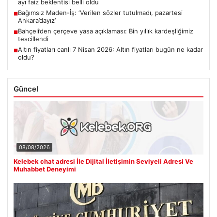
ayı faiz beklentisi belli oldu
Bağımsız Maden-İş: ‘Verilen sözler tutulmadı, pazartesi
■
Ankara’dayız’
Bahçeli’den çerçeve yasa açıklaması: Bin yıllık kardeşliğimiz
■
tescillendi
Altın fiyatları canlı 7 Nisan 2026: Altın fiyatları bugün ne kadar
■
oldu?
Güncel
08/08/2026
Kelebek chat adresi İle Dijital İletişimin Seviyeli Adresi Ve
Muhabbet Deneyimi