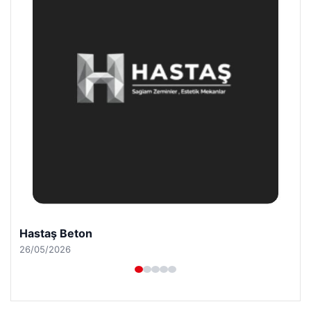
Enes Kaplan Avukatlık Bürosu
28/04/2026