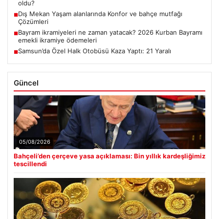
oldu?
Dış Mekan Yaşam alanlarında Konfor ve bahçe mutfağı
■
Çözümleri
Bayram ikramiyeleri ne zaman yatacak? 2026 Kurban Bayramı
■
emekli ikramiye ödemeleri
Samsun’da Özel Halk Otobüsü Kaza Yaptı: 21 Yaralı
■
Güncel
05/08/2026
Bahçeli’den çerçeve yasa açıklaması: Bin yıllık kardeşliğimiz
tescillendi