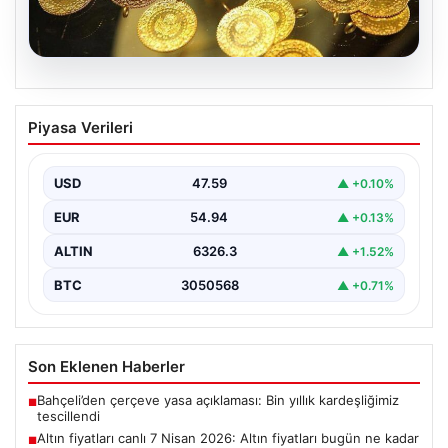
05.08.2026
Altın fiyatları canlı 7 Nisan 2026: Altın
Piyasa Verileri
fiyatları bugün ne kadar oldu?
{ "title": "7 Nisan 2026 Güncel Altın Fiyatları ve Piyasa
Analizi", "content": "Bugün altın…
USD
47.59
▲ +0.10%
EUR
54.94
▲ +0.13%
ALTIN
6326.3
▲ +1.52%
BTC
3050568
▲ +0.71%
Son Eklenen Haberler
Bahçeli’den çerçeve yasa açıklaması: Bin yıllık kardeşliğimiz
■
tescillendi
Altın fiyatları canlı 7 Nisan 2026: Altın fiyatları bugün ne kadar
■