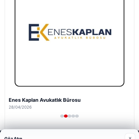
Enes Kaplan Avukatlık Bürosu
28/04/2026
×
Göz Atın
Web sitemizi nasıl kullandığınızı daha iyi anlayabilmek,