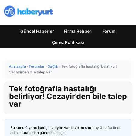
Güncel Haberler
Firma Rehberi
Forum
Çerez Politikası
Ana sayfa
›
Forumlar
›
Sağlık
›
Tek fotoğrafla hastalığı belirliyor!
Cezayir’den bile talep var
Tek fotoğrafla hastalığı
belirliyor! Cezayir’den bile talep
var
Bu konu 0 yanıt içerir, 1 izleyen vardır ve en son
1 ay 3 hafta önce
admin
tarafından güncellenmiştir.