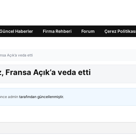
Güncel Haberler
Firma Rehberi
Forum
Çerez Politikas
nsa Açık’a veda etti
, Fransa Açık’a veda etti
 önce
admin
tarafından güncellenmiştir.