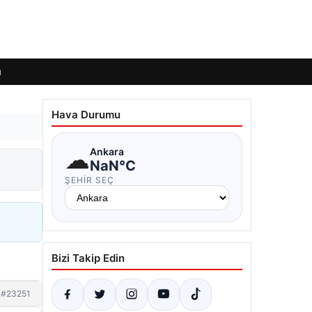
ı
Hava Durumu
☁
Ankara
NaN°C
ŞEHIR SEÇ
Bizi Takip Edin
#23251