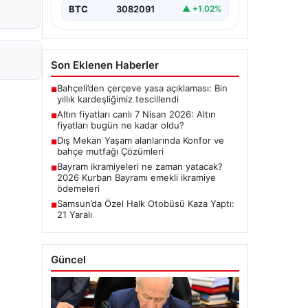
BTC
3082091
▲ +1.02%
Son Eklenen Haberler
Bahçeli’den çerçeve yasa açıklaması: Bin
■
yıllık kardeşliğimiz tescillendi
Altın fiyatları canlı 7 Nisan 2026: Altın
■
fiyatları bugün ne kadar oldu?
Dış Mekan Yaşam alanlarında Konfor ve
■
bahçe mutfağı Çözümleri
Bayram ikramiyeleri ne zaman yatacak?
■
2026 Kurban Bayramı emekli ikramiye
ödemeleri
Samsun’da Özel Halk Otobüsü Kaza Yaptı:
■
21 Yaralı
Güncel