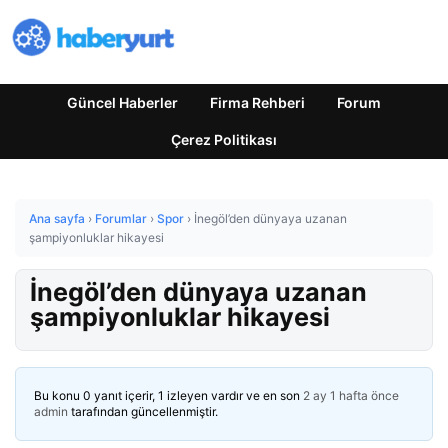
Güncel Haberler
Firma Rehberi
Forum
Çerez Politikası
Ana sayfa
›
Forumlar
›
Spor
›
İnegöl’den dünyaya uzanan
şampiyonluklar hikayesi
İnegöl’den dünyaya uzanan
şampiyonluklar hikayesi
Bu konu 0 yanıt içerir, 1 izleyen vardır ve en son
2 ay 1 hafta önce
admin
tarafından güncellenmiştir.