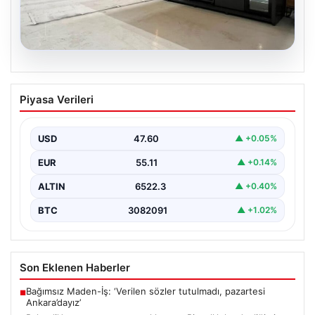
04.08.2026
Dış Mekan Yaşam alanlarında Konfor ve
Piyasa Verileri
bahçe mutfağı Çözümleri
Belli ki bahçe dinlenme alanları, villaların en önemli
bölümlerinden biri gelmiştir. Doğayla uyumlu dinlenmek,
USD
47.60
▲ +0.05%
…
EUR
55.11
▲ +0.14%
ALTIN
6522.3
▲ +0.40%
BTC
3082091
▲ +1.02%
Son Eklenen Haberler
Bağımsız Maden-İş: ‘Verilen sözler tutulmadı, pazartesi
■
Ankara’dayız’