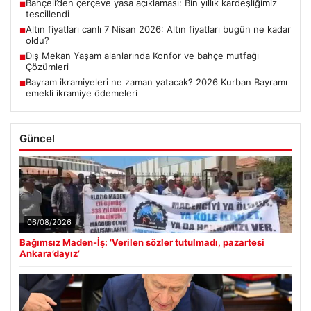
Bahçeli’den çerçeve yasa açıklaması: Bin yıllık kardeşliğimiz
■
tescillendi
Altın fiyatları canlı 7 Nisan 2026: Altın fiyatları bugün ne kadar
■
oldu?
Dış Mekan Yaşam alanlarında Konfor ve bahçe mutfağı
■
Çözümleri
Bayram ikramiyeleri ne zaman yatacak? 2026 Kurban Bayramı
■
emekli ikramiye ödemeleri
Güncel
06/08/2026
Bağımsız Maden-İş: ‘Verilen sözler tutulmadı, pazartesi
Ankara’dayız’