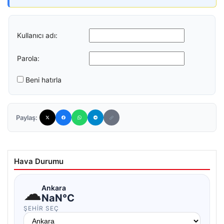
Kullanıcı adı:
Parola:
Beni hatırla
Paylaş:
Hava Durumu
☁
Ankara
NaN°C
ŞEHIR SEÇ