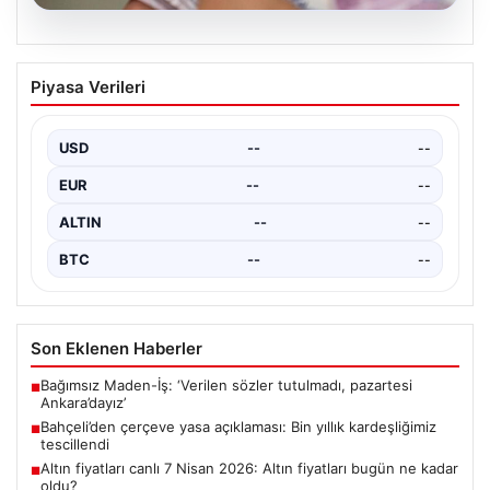
04.08.2026
Bayram ikramiyeleri ne zaman yatacak?
Piyasa Verileri
2026 Kurban Bayramı emekli ikramiye
ödemeleri
USD
--
--
EUR
--
--
ALTIN
--
--
BTC
--
--
Son Eklenen Haberler
Bağımsız Maden-İş: ‘Verilen sözler tutulmadı, pazartesi
■
Ankara’dayız’
Bahçeli’den çerçeve yasa açıklaması: Bin yıllık kardeşliğimiz
■
tescillendi
Altın fiyatları canlı 7 Nisan 2026: Altın fiyatları bugün ne kadar
■
oldu?