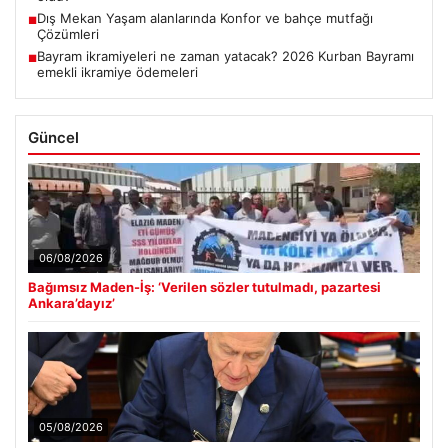
Dış Mekan Yaşam alanlarında Konfor ve bahçe mutfağı
■
Çözümleri
Bayram ikramiyeleri ne zaman yatacak? 2026 Kurban Bayramı
■
emekli ikramiye ödemeleri
Güncel
06/08/2026
Bağımsız Maden-İş: ‘Verilen sözler tutulmadı, pazartesi
Ankara’dayız’
05/08/2026