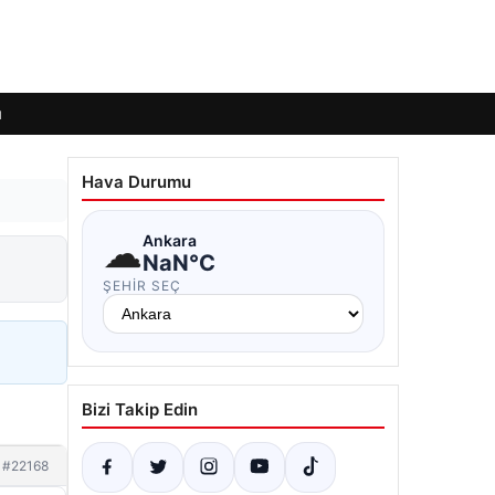
ı
Hava Durumu
☁
Ankara
NaN°C
ŞEHIR SEÇ
Bizi Takip Edin
#22168