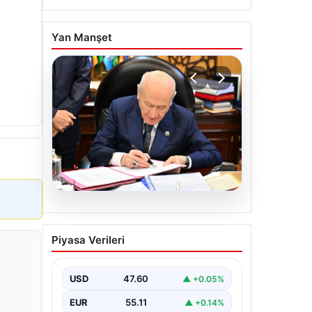
Yan Manşet
05.08.2026
Bahçeli’den çerçeve yasa
Piyasa Verileri
açıklaması: Bin yıllık
kardeşliğimiz tescillendi
USD
47.60
▲ +0.05%
EUR
55.11
▲ +0.14%