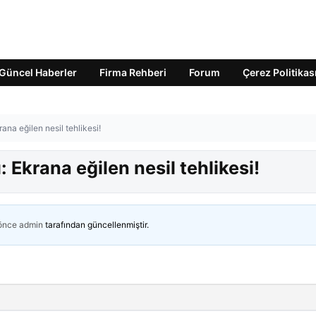
Güncel Haberler
Firma Rehberi
Forum
Çerez Politikas
rana eğilen nesil tehlikesi!
: Ekrana eğilen nesil tehlikesi!
 önce
admin
tarafından güncellenmiştir.