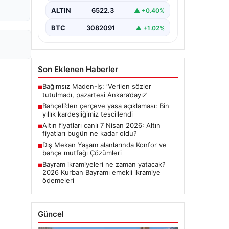
ALTIN
6522.3
▲ +0.40%
BTC
3082091
▲ +1.02%
Son Eklenen Haberler
Bağımsız Maden-İş: ‘Verilen sözler
■
tutulmadı, pazartesi Ankara’dayız’
Bahçeli’den çerçeve yasa açıklaması: Bin
■
yıllık kardeşliğimiz tescillendi
Altın fiyatları canlı 7 Nisan 2026: Altın
■
fiyatları bugün ne kadar oldu?
Dış Mekan Yaşam alanlarında Konfor ve
■
bahçe mutfağı Çözümleri
Bayram ikramiyeleri ne zaman yatacak?
■
2026 Kurban Bayramı emekli ikramiye
ödemeleri
Güncel