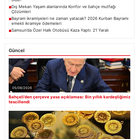
Dış Mekan Yaşam alanlarında Konfor ve bahçe mutfağı
■
Çözümleri
Bayram ikramiyeleri ne zaman yatacak? 2026 Kurban Bayramı
■
emekli ikramiye ödemeleri
Samsun’da Özel Halk Otobüsü Kaza Yaptı: 21 Yaralı
■
Güncel
05/08/2026
Bahçeli’den çerçeve yasa açıklaması: Bin yıllık kardeşliğimiz
tescillendi