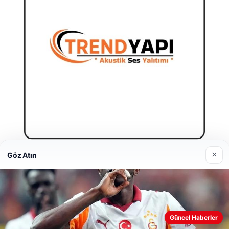
×
Göz Atın
Trend Yapı Akustik
18/04/2026
Web sitemizi nasıl kullandığınızı daha iyi anlayabilmek,
Güncel Haberler
deneyiminizi kişiselleştirmek ve geliştirmek amacıyla çerezler