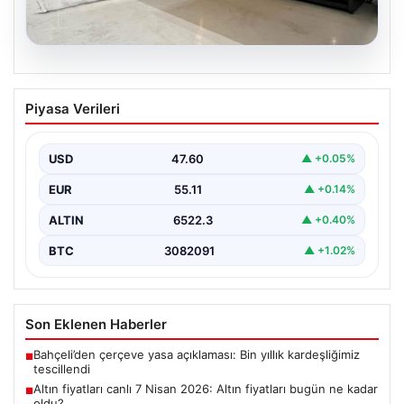
04.08.2026
Dış Mekan Yaşam alanlarında Konfor ve
Piyasa Verileri
bahçe mutfağı Çözümleri
Belli ki bahçe dinlenme alanları, villaların en önemli
bölümlerinden biri gelmiştir. Doğayla uyumlu dinlenmek,
USD
47.60
▲ +0.05%
…
EUR
55.11
▲ +0.14%
ALTIN
6522.3
▲ +0.40%
BTC
3082091
▲ +1.02%
Son Eklenen Haberler
Bahçeli’den çerçeve yasa açıklaması: Bin yıllık kardeşliğimiz
■
tescillendi
Altın fiyatları canlı 7 Nisan 2026: Altın fiyatları bugün ne kadar
■
oldu?