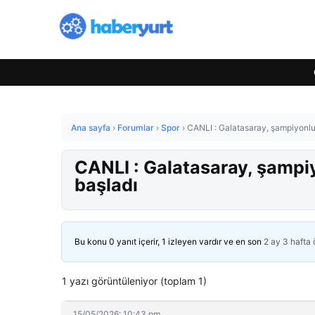
Ana sayfa
›
Forumlar
›
Spor
›
CANLI : Galatasaray, şampiyonlu
CANLI : Galatasaray, şampi
başladı
Bu konu 0 yanıt içerir, 1 izleyen vardır ve en son
2 ay 3 hafta
1 yazı görüntüleniyor (toplam 1)
15/05/2026: 10:43 pm