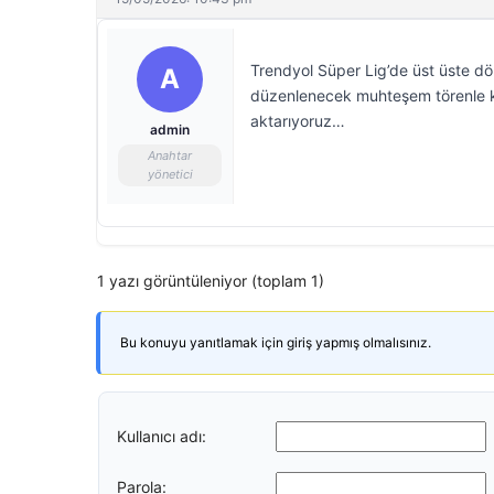
Trendyol Süper Lig’de üst üste 
A
düzenlenecek muhteşem törenle ku
aktarıyoruz…
admin
Anahtar
yönetici
1 yazı görüntüleniyor (toplam 1)
Bu konuyu yanıtlamak için giriş yapmış olmalısınız.
Kullanıcı adı:
Parola: