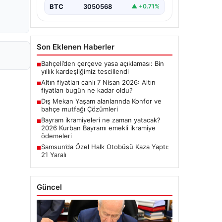
BTC
3050568
▲ +0.71%
Son Eklenen Haberler
Bahçeli’den çerçeve yasa açıklaması: Bin
■
yıllık kardeşliğimiz tescillendi
Altın fiyatları canlı 7 Nisan 2026: Altın
■
fiyatları bugün ne kadar oldu?
Dış Mekan Yaşam alanlarında Konfor ve
■
bahçe mutfağı Çözümleri
Bayram ikramiyeleri ne zaman yatacak?
■
2026 Kurban Bayramı emekli ikramiye
ödemeleri
Samsun’da Özel Halk Otobüsü Kaza Yaptı:
■
21 Yaralı
Güncel