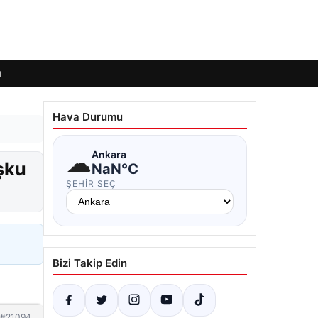
ı
Hava Durumu
☁
Ankara
şku
NaN°C
ŞEHIR SEÇ
Bizi Takip Edin
#21094