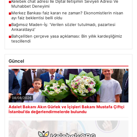
Kelebek chat adresi İle Dijital İletişimin Seviyeli Adresi Ve
■
Muhabbet Deneyimi
Merkez Bankası faiz kararı ne zaman? Ekonomistlerin nisan
■
ayı faiz beklentisi belli oldu
Bağımsız Maden-İş: ‘Verilen sözler tutulmadı, pazartesi
■
Ankara’dayız’
Bahçeli’den çerçeve yasa açıklaması: Bin yıllık kardeşliğimiz
■
tescillendi
Güncel
08/08/2026
Adalet Bakanı Akın Gürlek ve İçişleri Bakanı Mustafa Çiftçi
İstanbul’da değerlendirmelerde bulundu