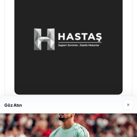
×
Göz Atın
Enes Kaplan Avukatlık Bürosu
28/04/2026
Web sitemizi nasıl kullandığınızı daha iyi anlayabilmek,