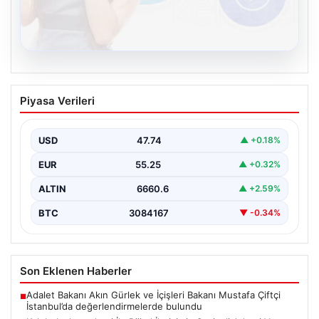
08.08.2026
Kelebek chat adresi İle Dijital İletişimin
Piyasa Verileri
Seviyeli Adresi Ve Muhabbet Deneyimi
Sanal çağında bireylerin seviyeli bir biçimde irtibat
oluşturması büyük bir hassasiyet taşımaktadır.
USD
47.74
▲ +0.18%
Günümüzde çeşitli…
EUR
55.25
▲ +0.32%
ALTIN
6660.6
▲ +2.59%
BTC
3084167
▼ -0.34%
Son Eklenen Haberler
Adalet Bakanı Akın Gürlek ve İçişleri Bakanı Mustafa Çiftçi
■
İstanbul’da değerlendirmelerde bulundu