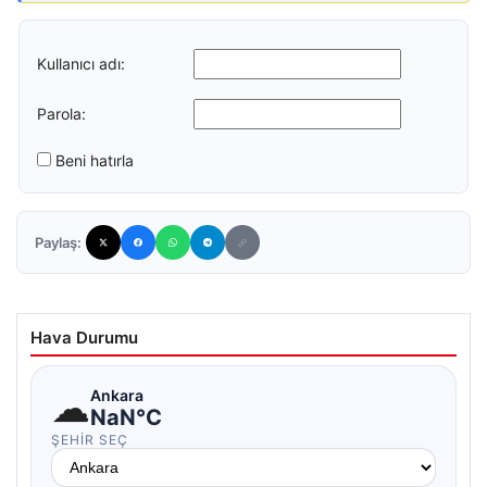
Kullanıcı adı:
Parola:
Beni hatırla
Paylaş:
Hava Durumu
☁
Ankara
NaN°C
ŞEHIR SEÇ