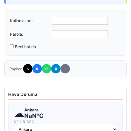
Kullanıcı adı:
Parola:
Beni hatırla
Paylaş:
Hava Durumu
☁
Ankara
NaN°C
ŞEHIR SEÇ