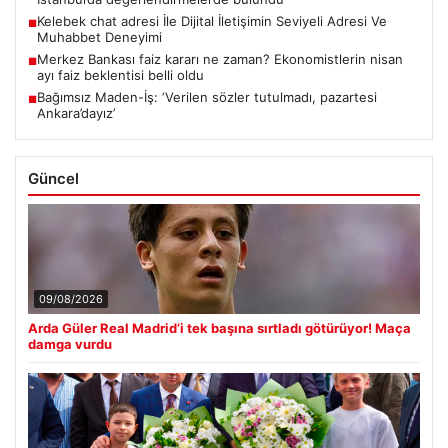
Kelebek chat adresi İle Dijital İletişimin Seviyeli Adresi Ve
■
Muhabbet Deneyimi
Merkez Bankası faiz kararı ne zaman? Ekonomistlerin nisan
■
ayı faiz beklentisi belli oldu
Bağımsız Maden-İş: ‘Verilen sözler tutulmadı, pazartesi
■
Ankara’dayız’
Güncel
09/08/2026
Arda Güler Real Madrid’i tek başına sırtladı götürüyor! Maça
damga vurdu