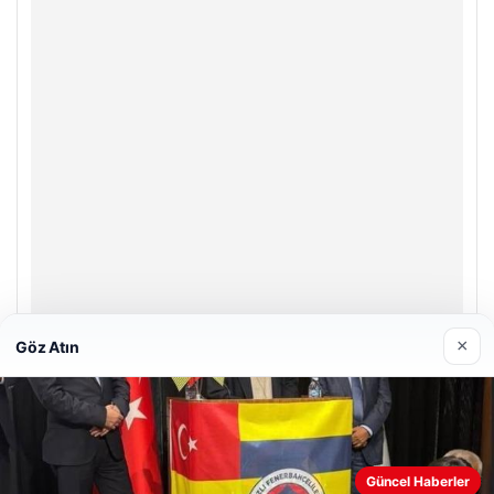
×
Göz Atın
Enes Kaplan Avukatlık Bürosu
28/04/2026
Web sitemizi nasıl kullandığınızı daha iyi anlayabilmek,
deneyiminizi kişiselleştirmek ve geliştirmek amacıyla çerezler
Güncel Haberler