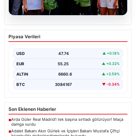
08.08.2026
Adalet Bakanı Akın Gürlek ve İçişleri
Piyasa Verileri
Bakanı Mustafa Çiftçi İstanbul’da
değerlendirmelerde bulundu
USD
47.74
▲ +0.18%
Adalet Bakanı Akın Gürlek ve İçişleri Bakanı Mustafa
Çiftçi, İstanbul'un Esenyurt ilçesinde gerçekleştirilen
EUR
55.25
▲ +0.32%
incelemelerde…
ALTIN
6660.6
▲ +2.59%
BTC
3084167
▼ -0.34%
Son Eklenen Haberler
Arda Güler Real Madrid’i tek başına sırtladı götürüyor! Maça
■
damga vurdu
Adalet Bakanı Akın Gürlek ve İçişleri Bakanı Mustafa Çiftçi
■
İstanbul’da değerlendirmelerde bulundu