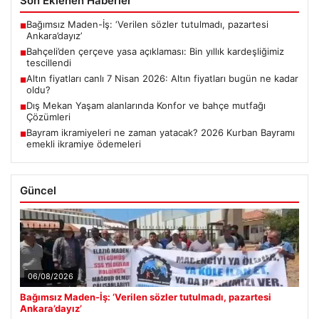
Son Eklenen Haberler
Bağımsız Maden-İş: ‘Verilen sözler tutulmadı, pazartesi
■
Ankara’dayız’
Bahçeli’den çerçeve yasa açıklaması: Bin yıllık kardeşliğimiz
■
tescillendi
Altın fiyatları canlı 7 Nisan 2026: Altın fiyatları bugün ne kadar
■
oldu?
Dış Mekan Yaşam alanlarında Konfor ve bahçe mutfağı
■
Çözümleri
Bayram ikramiyeleri ne zaman yatacak? 2026 Kurban Bayramı
■
emekli ikramiye ödemeleri
Güncel
06/08/2026
Bağımsız Maden-İş: ‘Verilen sözler tutulmadı, pazartesi
Ankara’dayız’