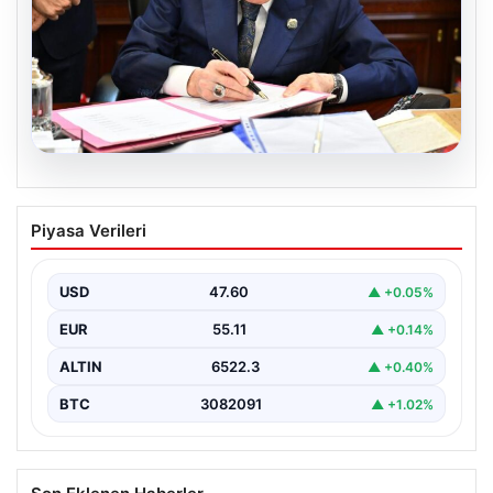
05.08.2026
Bahçeli’den çerçeve yasa açıklaması:
Piyasa Verileri
Bin yıllık kardeşliğimiz tescillendi
USD
47.60
▲ +0.05%
EUR
55.11
▲ +0.14%
ALTIN
6522.3
▲ +0.40%
BTC
3082091
▲ +1.02%