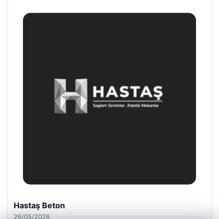
Enes Kaplan Avukatlık Bürosu
28/04/2026