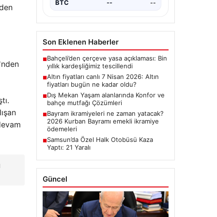
ALTIN
6522.3
▲ +0.40%
nden
ilçesinde yoğun…
BTC
3082091
▲ +1.02%
Son Eklenen Haberler
i'nden
Bahçeli’den çerçeve yasa açıklaması: Bin
■
yıllık kardeşliğimiz tescillendi
Altın fiyatları canlı 7 Nisan 2026: Altın
■
tı.
fiyatları bugün ne kadar oldu?
lışan
Dış Mekan Yaşam alanlarında Konfor ve
■
bahçe mutfağı Çözümleri
 devam
Bayram ikramiyeleri ne zaman yatacak?
■
2026 Kurban Bayramı emekli ikramiye
ödemeleri
Samsun’da Özel Halk Otobüsü Kaza
■
ı
Yaptı: 21 Yaralı
Güncel