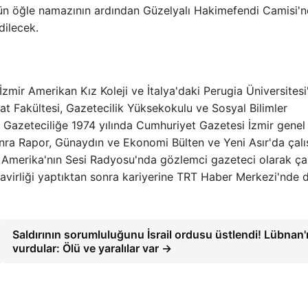
n öğle namazının ardından Güzelyalı Hakimefendi Camisi'
dilecek.
zmir Amerikan Kız Koleji ve İtalya'daki Perugia Üniversites
at Fakültesi, Gazetecilik Yüksekokulu ve Sosyal Bilimler
. Gazeteciliğe 1974 yılında Cumhuriyet Gazetesi İzmir genel
a Rapor, Günaydın ve Ekonomi Bülten ve Yeni Asır'da çalış
 Amerika'nın Sesi Radyosu'nda gözlemci gazeteci olarak ça
avirliği yaptıktan sonra kariyerine TRT Haber Merkezi'nde
Saldırının sorumluluğunu İsrail ordusu üstlendi! Lübnan'
vurdular: Ölü ve yaralılar var →