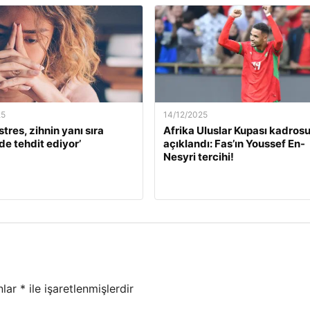
25
14/12/2025
stres, zihnin yanı sıra
Afrika Uluslar Kupası kadros
de tehdit ediyor’
açıklandı: Fas’ın Youssef En-
Nesyri tercihi!
nlar
*
ile işaretlenmişlerdir