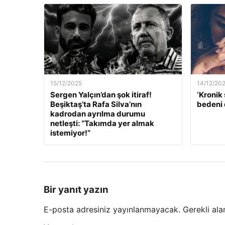
15/12/2025
14/12/20
Sergen Yalçın’dan şok itiraf!
‘Kronik 
Beşiktaş’ta Rafa Silva’nın
bedeni 
kadrodan ayrılma durumu
netleşti: “Takımda yer almak
istemiyor!”
Bir yanıt yazın
E-posta adresiniz yayınlanmayacak.
Gerekli ala