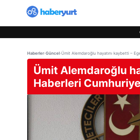
Haberler
›
Güncel
›
Ümit Alemdaroğlu hayatını kaybetti – Eg
Ümit Alemdaroğlu hay
Haberleri Cumhuriye