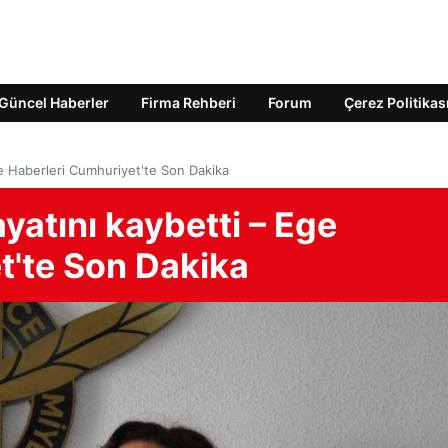
Güncel Haberler
Firma Rehberi
Forum
Çerez Politikas
e Haberleri Cumhuriyet'te Son Dakika
atını kaybetti – Ege
t'te Son Dakika