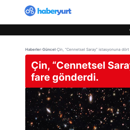
Haberler
›
Güncel
›
Çin, “Cennetsel Saray” istasyonuna dört 
Çin, “Cennetsel Sara
fare gönderdi.