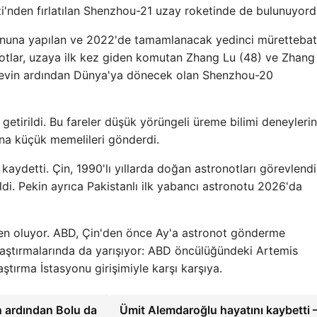
'nden fırlatılan Shenzhou-21 uzay roketinde de bulunuyord
yonuna yapılan ve 2022'de tamamlanacak yedinci mürettebat
notlar, uzaya ilk kez giden komutan Zhang Lu (48) ve Zhang
örevin ardından Dünya'ya dönecek olan Shenzhou-20
etirildi. Bu fareler düşük yörüngeli üreme bilimi deneyleri
una küçük memelileri gönderdi.
aydetti. Çin, 1990'lı yıllarda doğan astronotları görevlend
di. Pekin ayrıca Pakistanlı ilk yabancı astronotu 2026'da
den oluyor. ABD, Çin'den önce Ay'a astronot gönderme
araştırmalarında da yarışıyor: ABD öncülüğündeki Artemis
ştırma İstasyonu girişimiyle karşı karşıya.
ın ardından Bolu da
Ümit Alemdaroğlu hayatını kaybetti 