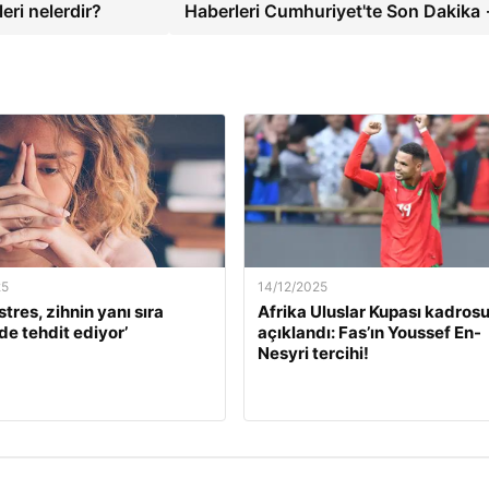
leri nelerdir?
Haberleri Cumhuriyet'te Son Dakika
25
14/12/2025
stres, zihnin yanı sıra
Afrika Uluslar Kupası kadros
de tehdit ediyor’
açıklandı: Fas’ın Youssef En-
Nesyri tercihi!