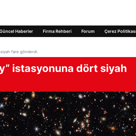
Güncel Haberler
Firma Rehberi
Forum
Çerez Politikas
siyah fare gönderdi.
y” istasyonuna dört siyah