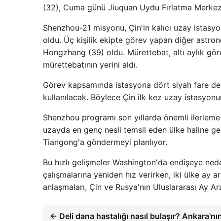
(32), Cuma günü Jiuquan Uydu Fırlatma Merkezi
Shenzhou-21 misyonu, Çin'in kalıcı uzay istas
oldu. Üç kişilik ekipte görev yapan diğer astro
Hongzhang (39) oldu. Mürettebat, altı aylık g
mürettebatının yerini aldı.
Görev kapsamında istasyona dört siyah fare de g
kullanılacak. Böylece Çin ilk kez uzay istasyon
Shenzhou programı son yıllarda önemli ilerleme k
uzayda en genç nesli temsil eden ülke haline gel
Tiangong'a göndermeyi planlıyor.
Bu hızlı gelişmeler Washington'da endişeye ne
çalışmalarına yeniden hız verirken, iki ülke ay 
anlaşmaları, Çin ve Rusya'nın Uluslararası Ay Ara
← Deli dana hastalığı nasıl bulaşır? Ankara'n