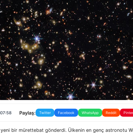
Paylaş:
 07:58
Twitter
Facebook
WhatsApp
Reddit
Pinte
yeni bir mürettebat gönderdi. Ülkenin en genç astronotu W