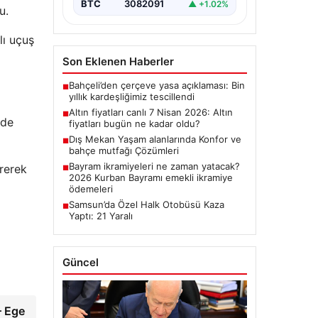
BTC
3082091
▲ +1.02%
u.
lı uçuş
Son Eklenen Haberler
Bahçeli’den çerçeve yasa açıklaması: Bin
■
yıllık kardeşliğimiz tescillendi
Altın fiyatları canlı 7 Nisan 2026: Altın
■
nde
fiyatları bugün ne kadar oldu?
Dış Mekan Yaşam alanlarında Konfor ve
■
bahçe mutfağı Çözümleri
Bayram ikramiyeleri ne zaman yatacak?
irerek
■
2026 Kurban Bayramı emekli ikramiye
ödemeleri
Samsun’da Özel Halk Otobüsü Kaza
■
Yaptı: 21 Yaralı
Güncel
– Ege