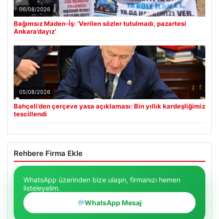
06/08/2026
Bağımsız Maden-İş: ‘Verilen sözler tutulmadı, pazartesi
Ankara’dayız’
05/08/2026
Bahçeli’den çerçeve yasa açıklaması: Bin yıllık kardeşliğimiz
tescillendi
Rehbere Firma Ekle
WhatsApp üzerinden bize ulaşın, firmanızı hemen
listeleyelim.
WhatsApp Mesaj