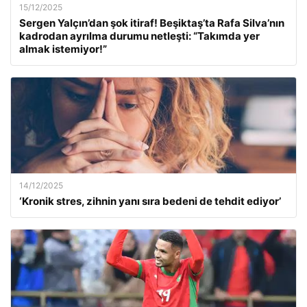
15/12/2025
Sergen Yalçın’dan şok itiraf! Beşiktaş’ta Rafa Silva’nın
kadrodan ayrılma durumu netleşti: “Takımda yer
almak istemiyor!”
14/12/2025
‘Kronik stres, zihnin yanı sıra bedeni de tehdit ediyor’