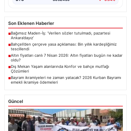
Son Eklenen Haberler
Bağımsız Maden-İş: ‘Verilen sözler tutulmadı, pazartesi
■
Ankara’dayız’
Bahçeli’den çerçeve yasa açıklaması: Bin yıllık kardeşliğimiz
■
tescillendi
Altın fiyatları canlı 7 Nisan 2026: Altın fiyatları bugün ne kadar
■
oldu?
Dış Mekan Yaşam alanlarında Konfor ve bahçe mutfağı
■
Çözümleri
Bayram ikramiyeleri ne zaman yatacak? 2026 Kurban Bayramı
■
emekli ikramiye ödemeleri
Güncel