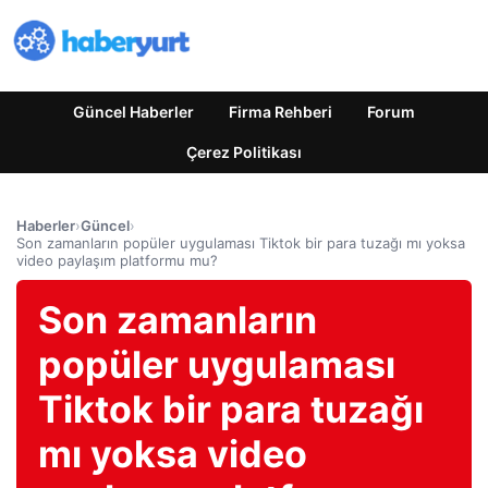
Güncel Haberler
Firma Rehberi
Forum
Çerez Politikası
Haberler
›
Güncel
›
Son zamanların popüler uygulaması Tiktok bir para tuzağı mı yoksa
video paylaşım platformu mu?
Son zamanların
popüler uygulaması
Tiktok bir para tuzağı
mı yoksa video