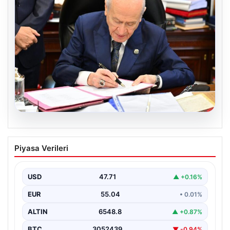
05.08.2026
Bahçeli’den çerçeve yasa açıklaması:
Piyasa Verileri
Bin yıllık kardeşliğimiz tescillendi
USD
47.71
▲ +0.16%
EUR
55.04
• 0.01%
ALTIN
6548.8
▲ +0.87%
BTC
3052439
▼ -0.94%