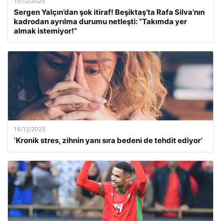
15/12/2025
Sergen Yalçın’dan şok itiraf! Beşiktaş’ta Rafa Silva’nın
kadrodan ayrılma durumu netleşti: “Takımda yer
almak istemiyor!”
14/12/2025
‘Kronik stres, zihnin yanı sıra bedeni de tehdit ediyor’