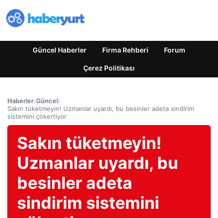
Güncel Haberler
Firma Rehberi
Forum
Çerez Politikası
Haberler
›
Güncel
›
Sakın tüketmeyin! Uzmanlar uyardı, bu besinler adeta sindirim
sistemini çökertiyor
Sakın tüketmeyin!
Uzmanlar uyardı, bu
besinler adeta
sindirim sistemini