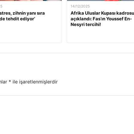
25
14/12/2025
stres, zihnin yanı sıra
Afrika Uluslar Kupası kadros
de tehdit ediyor’
açıklandı: Fas’ın Youssef En-
Nesyri tercihi!
nlar
*
ile işaretlenmişlerdir