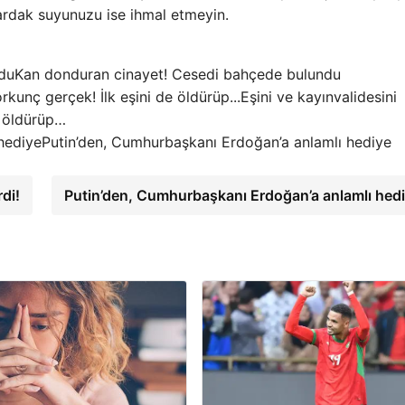
ardak suyunuzu ise ihmal etmeyin.
Kan donduran cinayet! Cesedi bahçede bulundu
Eşini ve kayınvalidesini
e öldürüp…
Putin’den, Cumhurbaşkanı Erdoğan’a anlamlı hediye
di!
Putin’den, Cumhurbaşkanı Erdoğan’a anlamlı hed