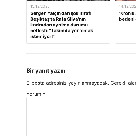
15/12/2025
14/12/20
Sergen Yalçın’dan şok itiraf!
‘Kronik 
Beşiktaş’ta Rafa Silva’nın
bedeni 
kadrodan ayrılma durumu
netleşti: “Takımda yer almak
istemiyor!”
Bir yanıt yazın
E-posta adresiniz yayınlanmayacak.
Gerekli ala
Yorum
*