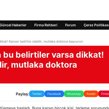
Güncel Haberler
Firma Rehberi
Forum
Çerez Politikas
kkat! Kanser belirtisi olabilir, mutlaka doktora başvurun
bu belirtiler varsa dikkat!
ilir, mutlaka doktora
Paylaş:
Twitter
Facebook
WhatsApp
Reddit
Pinte
rı düşmeye başladı. Buna karşın birçok kişi, terleme sorunund