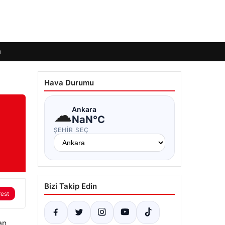
ı
Hava Durumu
☁
Ankara
NaN°C
ŞEHIR SEÇ
Bizi Takip Edin
rest
an