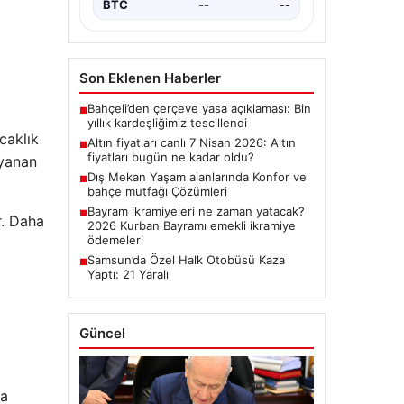
ALTIN
6522.3
▲ +0.40%
ilçesinde yoğun…
BTC
3082091
▲ +1.02%
Son Eklenen Haberler
caklık
Bahçeli’den çerçeve yasa açıklaması: Bin
■
yıllık kardeşliğimiz tescillendi
uyanan
Altın fiyatları canlı 7 Nisan 2026: Altın
■
fiyatları bugün ne kadar oldu?
Dış Mekan Yaşam alanlarında Konfor ve
■
r. Daha
bahçe mutfağı Çözümleri
Bayram ikramiyeleri ne zaman yatacak?
■
2026 Kurban Bayramı emekli ikramiye
ödemeleri
Samsun’da Özel Halk Otobüsü Kaza
■
Yaptı: 21 Yaralı
Güncel
ya