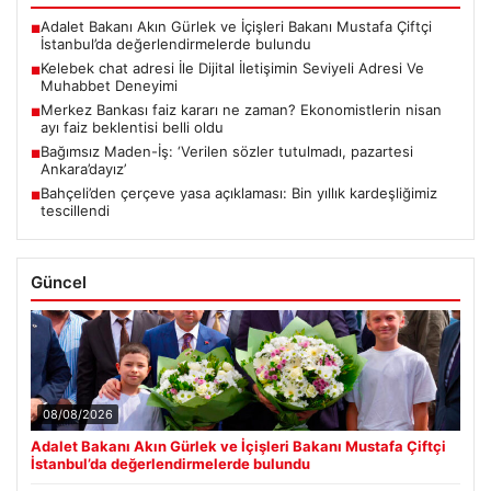
Adalet Bakanı Akın Gürlek ve İçişleri Bakanı Mustafa Çiftçi
■
İstanbul’da değerlendirmelerde bulundu
Kelebek chat adresi İle Dijital İletişimin Seviyeli Adresi Ve
■
Muhabbet Deneyimi
Merkez Bankası faiz kararı ne zaman? Ekonomistlerin nisan
■
ayı faiz beklentisi belli oldu
Bağımsız Maden-İş: ‘Verilen sözler tutulmadı, pazartesi
■
Ankara’dayız’
Bahçeli’den çerçeve yasa açıklaması: Bin yıllık kardeşliğimiz
■
tescillendi
Güncel
08/08/2026
Adalet Bakanı Akın Gürlek ve İçişleri Bakanı Mustafa Çiftçi
İstanbul’da değerlendirmelerde bulundu