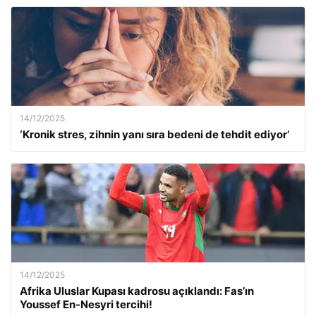
14/12/2025
‘Kronik stres, zihnin yanı sıra bedeni de tehdit ediyor’
14/12/2025
Afrika Uluslar Kupası kadrosu açıklandı: Fas’ın
Youssef En-Nesyri tercihi!