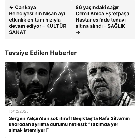
← Çankaya
86 yaşındaki sağır
Belediyesi'nin Nisan ayı
Cemil Amca Eşrefpaşa
etkinlikleri tüm hızıyla
Hastanesi'nde tedavi
devam ediyor – KÜLTÜR
altına alındı ​​- SAĞLIK
SANAT
→
Tavsiye Edilen Haberler
15/12/2025
Sergen Yalçın’dan şok itiraf! Beşiktaş’ta Rafa Silva’nın
kadrodan ayrılma durumu netleşti: “Takımda yer
almak istemiyor!”