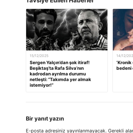
Tavsiye Edilen Haberler
15/12/2025
14/12/20
Sergen Yalçın’dan şok itiraf!
‘Kronik 
Beşiktaş’ta Rafa Silva’nın
bedeni 
kadrodan ayrılma durumu
netleşti: “Takımda yer almak
istemiyor!”
Bir yanıt yazın
E-posta adresiniz yayınlanmayacak.
Gerekli ala