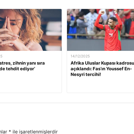
25
14/12/2025
stres, zihnin yanı sıra
Afrika Uluslar Kupası kadros
de tehdit ediyor’
açıklandı: Fas’ın Youssef En-
Nesyri tercihi!
nlar
*
ile işaretlenmişlerdir