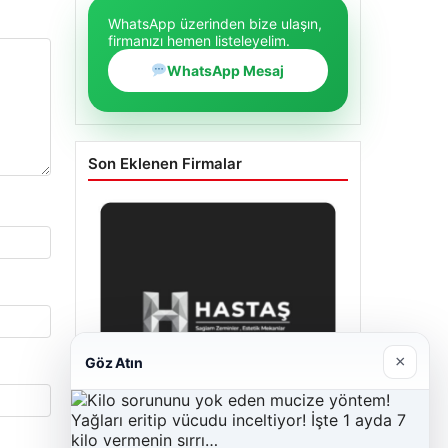
WhatsApp üzerinden bize ulaşın,
firmanızı hemen listeleyelim.
WhatsApp Mesaj
Son Eklenen Firmalar
×
Göz Atın