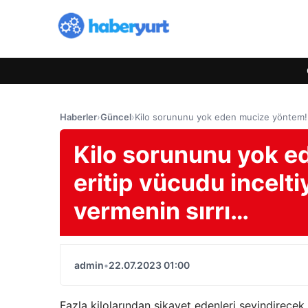
Haberler
›
Güncel
›
Kilo sorununu yok eden mucize yöntem! Ya
Kilo sorununu yok e
eritip vücudu inceltiy
vermenin sırrı…
admin
•
22.07.2023 01:00
Fazla kilolarından şikayet edenleri sevindirecek