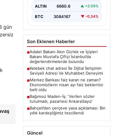
büyük bir hassasiyet taşımaktadır.
ALTIN
6660.6
▲ +2.59%
Günümüzde çeşitli…
BTC
3084167
▼ -0.34%
 3 gün
zersiz
Son Eklenen Haberler
Adalet Bakanı Akın Gürlek ve İçişleri
■
Bakanı Mustafa Çiftçi İstanbul’da
değerlendirmelerde bulundu
Kelebek chat adresi İle Dijital İletişimin
■
ok
Seviyeli Adresi Ve Muhabbet Deneyimi
Merkez Bankası faiz kararı ne zaman?
■
Ekonomistlerin nisan ayı faiz beklentisi
belli oldu
Bağımsız Maden-İş: ‘Verilen sözler
■
tutulmadı, pazartesi Ankara’dayız’
Bahçeli’den çerçeve yasa açıklaması: Bin
■
savaş
yıllık kardeşliğimiz tescillendi
Güncel