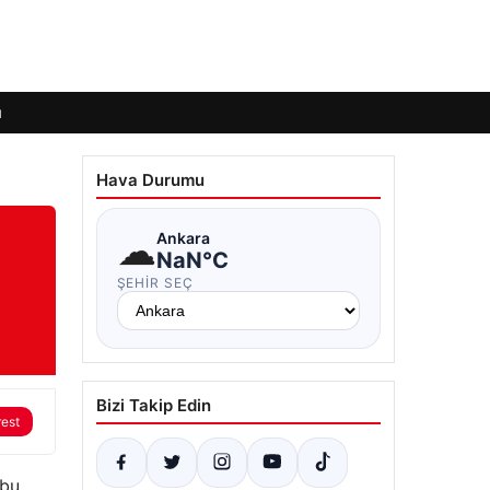
ı
Hava Durumu
☁
Ankara
NaN°C
ŞEHIR SEÇ
Bizi Takip Edin
rest
 bu