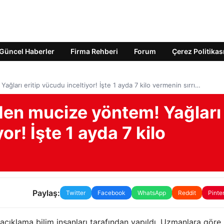
Güncel Haberler
Firma Rehberi
Forum
Çerez Politikas
ğları eritip vücudu inceltiyor! İşte 1 ayda 7 kilo vermenin sırrı…
den mucize yöntem! Yağları
or! İşte 1 ayda 7 kilo
Paylaş:
Twitter
Facebook
WhatsApp
Reddit
Pinte
 açıklama bilim insanları tarafından yapıldı. Uzmanlara göre