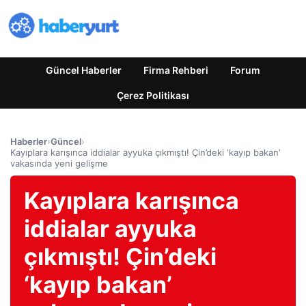
Güncel Haberler
Firma Rehberi
Forum
Çerez Politikası
Haberler
›
Güncel
›
Kayıplara karışınca iddialar ayyuka çıkmıştı! Çin’deki ‘kayıp bakan’
vakasında yeni gelişme
Kayıplara karışınca
iddialar ayyuka
çıkmıştı! Çin’deki
‘kayıp bakan’