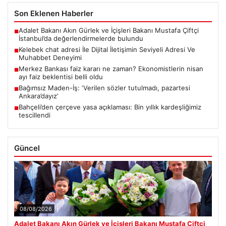
Son Eklenen Haberler
Adalet Bakanı Akın Gürlek ve İçişleri Bakanı Mustafa Çiftçi
■
İstanbul’da değerlendirmelerde bulundu
Kelebek chat adresi İle Dijital İletişimin Seviyeli Adresi Ve
■
Muhabbet Deneyimi
Merkez Bankası faiz kararı ne zaman? Ekonomistlerin nisan
■
ayı faiz beklentisi belli oldu
Bağımsız Maden-İş: ‘Verilen sözler tutulmadı, pazartesi
■
Ankara’dayız’
Bahçeli’den çerçeve yasa açıklaması: Bin yıllık kardeşliğimiz
■
tescillendi
Güncel
08/08/2026
Adalet Bakanı Akın Gürlek ve İçişleri Bakanı Mustafa Çiftçi