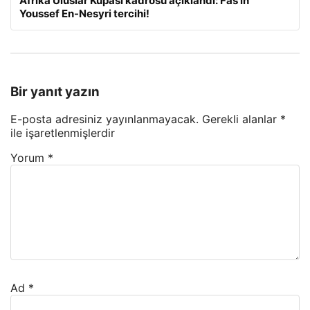
Afrika Uluslar Kupası kadrosu açıklandı: Fas’ın
Youssef En-Nesyri tercihi!
Bir yanıt yazın
E-posta adresiniz yayınlanmayacak.
Gerekli alanlar
*
ile işaretlenmişlerdir
Yorum
*
Ad
*