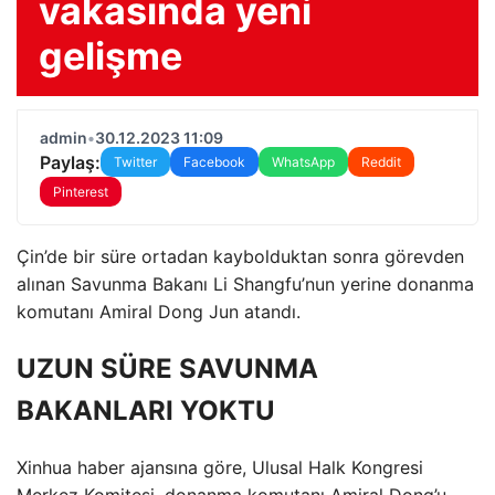
vakasında yeni
gelişme
admin
•
30.12.2023 11:09
Paylaş:
Twitter
Facebook
WhatsApp
Reddit
Pinterest
Çin’de bir süre ortadan kaybolduktan sonra görevden
alınan Savunma Bakanı Li Shangfu’nun yerine donanma
komutanı Amiral Dong Jun atandı.
UZUN SÜRE SAVUNMA
BAKANLARI YOKTU
Xinhua haber ajansına göre, Ulusal Halk Kongresi
Merkez Komitesi, donanma komutanı Amiral Dong’u