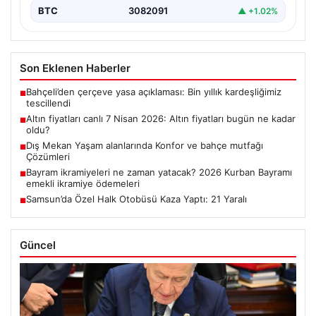
BTC
3082091
▲ +1.02%
Son Eklenen Haberler
Bahçeli’den çerçeve yasa açıklaması: Bin yıllık kardeşliğimiz
■
tescillendi
Altın fiyatları canlı 7 Nisan 2026: Altın fiyatları bugün ne kadar
■
oldu?
Dış Mekan Yaşam alanlarında Konfor ve bahçe mutfağı
■
Çözümleri
Bayram ikramiyeleri ne zaman yatacak? 2026 Kurban Bayramı
■
emekli ikramiye ödemeleri
Samsun’da Özel Halk Otobüsü Kaza Yaptı: 21 Yaralı
■
Güncel