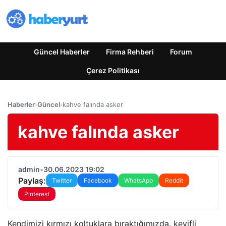
Güncel Haberler
Firma Rehberi
Forum
Çerez Politikası
Haberler
›
Güncel
›
kahve falında asker
kahve falında asker
admin
•
30.06.2023 19:02
Paylaş:
Twitter
Facebook
WhatsApp
Reddit
Pinterest
Kendimizi kırmızı koltuklara bıraktığımızda, keyifli