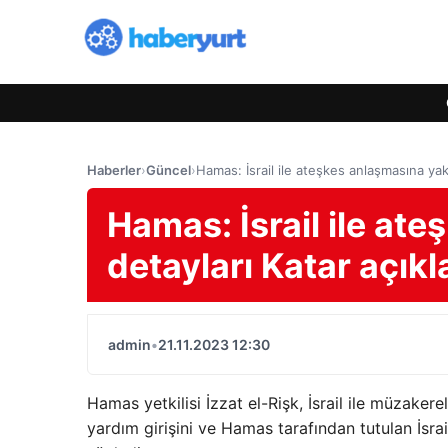
Haberler
›
Güncel
›
Hamas: İsrail ile ateşkes anlaşmasına yakı
Hamas: İsrail ile at
detayları Katar açık
admin
•
21.11.2023 12:30
Hamas yetkilisi İzzat el-Rişk, İsrail ile müzake
yardım girişini ve Hamas tarafından tutulan İsrailli 