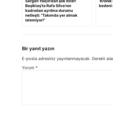
Sergen Yalçın’dan şok itiraf!
‘Kronik 
Beşiktaş’ta Rafa Silva’nın
bedeni 
kadrodan ayrılma durumu
netleşti: “Takımda yer almak
istemiyor!”
Bir yanıt yazın
E-posta adresiniz yayınlanmayacak.
Gerekli ala
Yorum
*