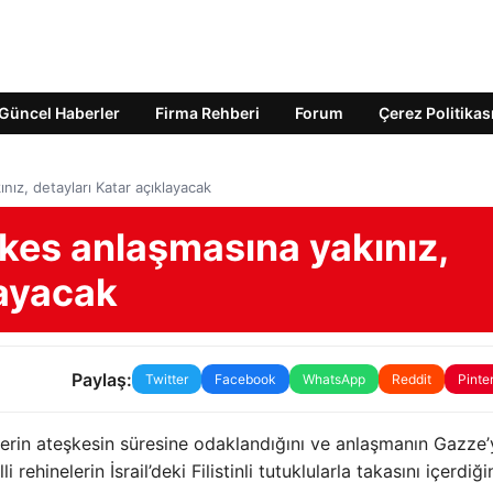
Güncel Haberler
Firma Rehberi
Forum
Çerez Politikas
nız, detayları Katar açıklayacak
eşkes anlaşmasına yakınız,
layacak
Paylaş:
Twitter
Facebook
WhatsApp
Reddit
Pinte
relerin ateşkesin süresine odaklandığını ve anlaşmanın Gazze
rehinelerin İsrail’deki Filistinli tutuklularla takasını içerdiği