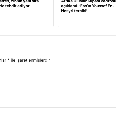
stres, zihnin yanı sıra
Afrika Uluslar Kupası kadros
de tehdit ediyor’
açıklandı: Fas’ın Youssef En-
Nesyri tercihi!
nlar
*
ile işaretlenmişlerdir