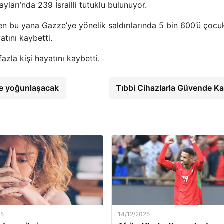
ları’nda 239 İsrailli tutuklu bulunuyor.
den bu yana Gazze’ye yönelik saldırılarında 5 bin 600’ü çocu
atını kaybetti.
fazla kişi hayatını kaybetti.
ne yoğunlaşacak
Tıbbi Cihazlarla Güvende Ka
25
14/12/2025