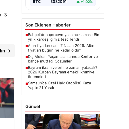
BTC
3082091
▲ +1.02%
k, 3
Son Eklenen Haberler
Bahçeli’den çerçeve yasa açıklaması: Bin
■
yıllık kardeşliğimiz tescillendi
Altın fiyatları canlı 7 Nisan 2026: Altın
■
lın →
fiyatları bugün ne kadar oldu?
Dış Mekan Yaşam alanlarında Konfor ve
■
bahçe mutfağı Çözümleri
Bayram ikramiyeleri ne zaman yatacak?
■
2026 Kurban Bayramı emekli ikramiye
ödemeleri
Samsun’da Özel Halk Otobüsü Kaza
■
Yaptı: 21 Yaralı
Güncel