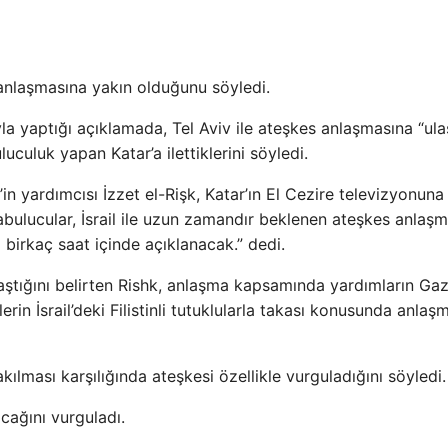
 anlaşmasına yakın olduğunu söyledi.
yla yaptığı açıklamada, Tel Aviv ile ateşkes anlaşmasına “u
uculuk yapan Katar’a ilettiklerini söyledi.
in yardımcısı İzzet el-Rişk, Katar’ın El Cezire televizyonuna 
rabulucular, İsrail ile uzun zamandır beklenen ateşkes anlaşm
birkaç saat içinde açıklanacak.” dedi.
aştığını belirten Rishk, anlaşma kapsamında yardımların Ga
erin İsrail’deki Filistinli tutuklularla takası konusunda anlaş
kılması karşılığında ateşkesi özellikle vurguladığını söyledi.
acağını vurguladı.