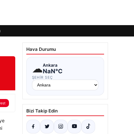
ı
Hava Durumu
☁
Ankara
NaN°C
ŞEHIR SEÇ
rest
Bizi Takip Edin
’ye
ni