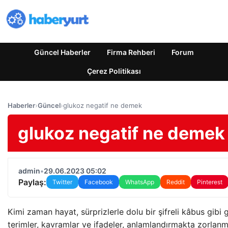
Güncel Haberler
Firma Rehberi
Forum
Çerez Politikası
Haberler
›
Güncel
›
glukoz negatif ne demek
glukoz negatif ne demek
admin
•
29.06.2023 05:02
Paylaş:
Twitter
Facebook
WhatsApp
Reddit
Pinterest
Kimi zaman hayat, sürprizlerle dolu bir şifreli kâbus gibi ge
terimler, kavramlar ve ifadeler, anlamlandırmakta zorla