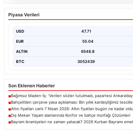
05.08.2026
Bahçeli’den çerçeve yasa açıklaması: Bin yıllı
Piyasa Verileri
kardeşliğimiz tescillendi
USD
47.71
EUR
55.04
ALTIN
6548.8
BTC
3052439
Son Eklenen Haberler
Bağımsız Maden-İş: ‘Verilen sözler tutulmadı, pazartesi Ankara’dayı
■
Bahçeli’den çerçeve yasa açıklaması: Bin yıllık kardeşliğimiz tescill
■
Altın fiyatları canlı 7 Nisan 2026: Altın fiyatları bugün ne kadar old
■
Dış Mekan Yaşam alanlarında Konfor ve bahçe mutfağı Çözümleri
■
Bayram ikramiyeleri ne zaman yatacak? 2026 Kurban Bayramı emek
■