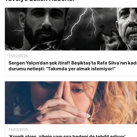
15/12/2025
Sergen Yalçın’dan şok itiraf! Beşiktaş’ta Rafa Silva’nın ka
durumu netleşti: “Takımda yer almak istemiyor!”
14/12/2025
‘Kronik stres, zihnin yanı sıra bedeni de tehdit ediyor’