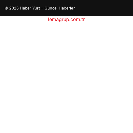
© 2026 Haber Yurt – Güncel Haberler
lemagrup.com.tr
etcio