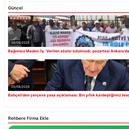
Güncel
06/08/2026
Bağımsız Maden-İş: ‘Verilen sözler tutulmadı, pazartesi Ankara’da
05/08/2026
Bahçeli’den çerçeve yasa açıklaması: Bin yıllık kardeşliğimiz tesc
Rehbere Firma Ekle