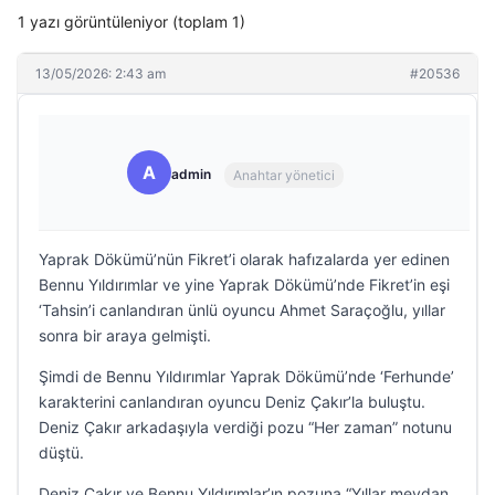
1 yazı görüntüleniyor (toplam 1)
13/05/2026: 2:43 am
#20536
A
admin
Anahtar yönetici
Yaprak Dökümü’nün Fikret’i olarak hafızalarda yer edinen
Bennu Yıldırımlar ve yine Yaprak Dökümü’nde Fikret’in eşi
‘Tahsin’i canlandıran ünlü oyuncu Ahmet Saraçoğlu, yıllar
sonra bir araya gelmişti.
Şimdi de Bennu Yıldırımlar Yaprak Dökümü’nde ‘Ferhunde’
karakterini canlandıran oyuncu Deniz Çakır’la buluştu.
Deniz Çakır arkadaşıyla verdiği pozu “Her zaman” notunu
düştü.
Deniz Çakır ve Bennu Yıldırımlar’ın pozuna “Yıllar meydan