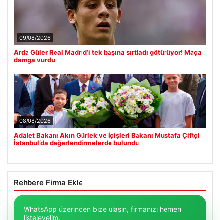
09/08/2026
Arda Güler Real Madrid’i tek başına sırtladı götürüyor! Maça
damga vurdu
08/08/2026
Adalet Bakanı Akın Gürlek ve İçişleri Bakanı Mustafa Çiftçi
İstanbul’da değerlendirmelerde bulundu
Rehbere Firma Ekle
WhatsApp üzerinden bize ulaşın, firmanızı hemen
listeleyelim.