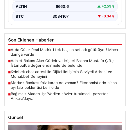
ALTIN
6660.6
▲ +2.59%
BTC
3084167
▼ -0.34%
Son Eklenen Haberler
Arda Güler Real Madrid’i tek başına sırtladı götürüyor! Maça
■
damga vurdu
Adalet Bakanı Akın Gürlek ve İçişleri Bakanı Mustafa Çiftçi
■
İstanbul’da değerlendirmelerde bulundu
Kelebek chat adresi İle Dijital İletişimin Seviyeli Adresi Ve
■
Muhabbet Deneyimi
Merkez Bankası faiz kararı ne zaman? Ekonomistlerin nisan
■
ayı faiz beklentisi belli oldu
Bağımsız Maden-İş: ‘Verilen sözler tutulmadı, pazartesi
■
Ankara’dayız’
Güncel