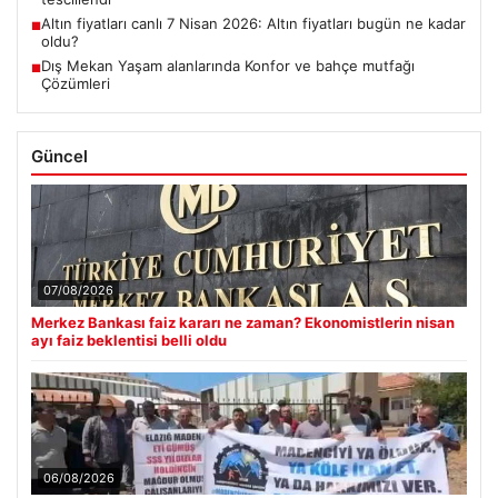
Altın fiyatları canlı 7 Nisan 2026: Altın fiyatları bugün ne kadar
■
oldu?
Dış Mekan Yaşam alanlarında Konfor ve bahçe mutfağı
■
Çözümleri
Güncel
07/08/2026
Merkez Bankası faiz kararı ne zaman? Ekonomistlerin nisan
ayı faiz beklentisi belli oldu
06/08/2026