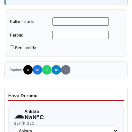
Kullanıcı adı:
Parola:
Beni hatırla
Paylaş:
Hava Durumu
☁
Ankara
NaN°C
ŞEHIR SEÇ