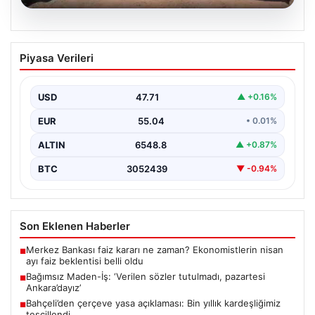
06.08.2026
Bağımsız Maden-İş: ‘Verilen sözler
Piyasa Verileri
tutulmadı, pazartesi Ankara’dayız’
USD
47.71
▲ +0.16%
EUR
55.04
• 0.01%
ALTIN
6548.8
▲ +0.87%
BTC
3052439
▼ -0.94%
Son Eklenen Haberler
Merkez Bankası faiz kararı ne zaman? Ekonomistlerin nisan
■
ayı faiz beklentisi belli oldu
Bağımsız Maden-İş: ‘Verilen sözler tutulmadı, pazartesi
■
Ankara’dayız’
Bahçeli’den çerçeve yasa açıklaması: Bin yıllık kardeşliğimiz
■
tescillendi