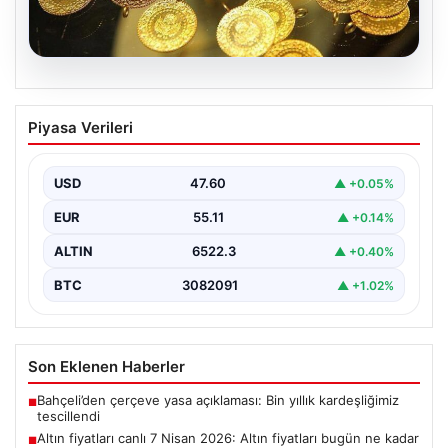
05.08.2026
Altın fiyatları canlı 7 Nisan 2026: Altın
Piyasa Verileri
fiyatları bugün ne kadar oldu?
{ "title": "7 Nisan 2026 Güncel Altın Fiyatları ve Piyasa
Analizi", "content": "Bugün altın…
USD
47.60
▲ +0.05%
EUR
55.11
▲ +0.14%
ALTIN
6522.3
▲ +0.40%
BTC
3082091
▲ +1.02%
Son Eklenen Haberler
Bahçeli’den çerçeve yasa açıklaması: Bin yıllık kardeşliğimiz
■
tescillendi
Altın fiyatları canlı 7 Nisan 2026: Altın fiyatları bugün ne kadar
■