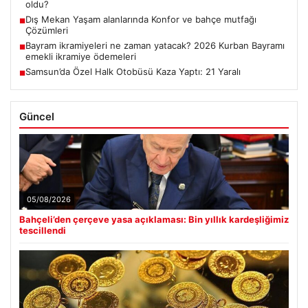
oldu?
Dış Mekan Yaşam alanlarında Konfor ve bahçe mutfağı
■
Çözümleri
Bayram ikramiyeleri ne zaman yatacak? 2026 Kurban Bayramı
■
emekli ikramiye ödemeleri
Samsun’da Özel Halk Otobüsü Kaza Yaptı: 21 Yaralı
■
Güncel
05/08/2026
Bahçeli’den çerçeve yasa açıklaması: Bin yıllık kardeşliğimiz
tescillendi