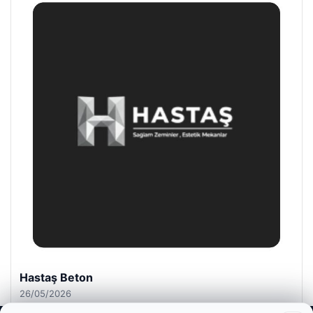
Enes Kaplan Avukatlık Bürosu
28/04/2026