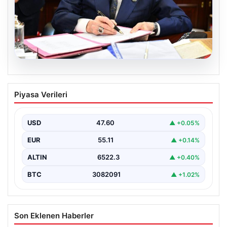
05.08.2026
Bahçeli’den çerçeve yasa açıklaması:
Piyasa Verileri
Bin yıllık kardeşliğimiz tescillendi
USD
47.60
▲ +0.05%
EUR
55.11
▲ +0.14%
ALTIN
6522.3
▲ +0.40%
BTC
3082091
▲ +1.02%
Son Eklenen Haberler