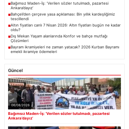
Bağımsız Maden-İş: ‘Verilen sözler tutulmadı, pazartesi
■
Ankara’dayız’
Bahçeli’den çerçeve yasa açıklaması: Bin yıllık kardeşliğimiz
■
tescillendi
Altın fiyatları canlı 7 Nisan 2026: Altın fiyatları bugün ne kadar
■
oldu?
Dış Mekan Yaşam alanlarında Konfor ve bahçe mutfağı
■
Çözümleri
Bayram ikramiyeleri ne zaman yatacak? 2026 Kurban Bayramı
■
emekli ikramiye ödemeleri
Güncel
06/08/2026
Bağımsız Maden-İş: ‘Verilen sözler tutulmadı, pazartesi
Ankara’dayız’