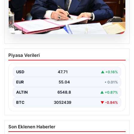
05.08.2026
Bahçeli’den çerçeve yasa açıklaması:
Piyasa Verileri
Bin yıllık kardeşliğimiz tescillendi
USD
47.71
▲ +0.16%
EUR
55.04
• 0.01%
ALTIN
6548.8
▲ +0.87%
BTC
3052439
▼ -0.94%
Son Eklenen Haberler