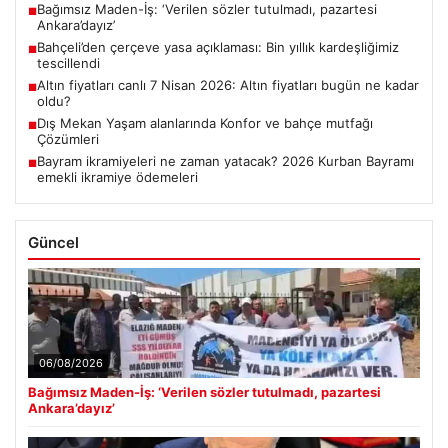
Bağımsız Maden-İş: ‘Verilen sözler tutulmadı, pazartesi
■
Ankara’dayız’
Bahçeli’den çerçeve yasa açıklaması: Bin yıllık kardeşliğimiz
■
tescillendi
Altın fiyatları canlı 7 Nisan 2026: Altın fiyatları bugün ne kadar
■
oldu?
Dış Mekan Yaşam alanlarında Konfor ve bahçe mutfağı
■
Çözümleri
Bayram ikramiyeleri ne zaman yatacak? 2026 Kurban Bayramı
■
emekli ikramiye ödemeleri
Güncel
06/08/2026
Bağımsız Maden-İş: ‘Verilen sözler tutulmadı, pazartesi
Ankara’dayız’