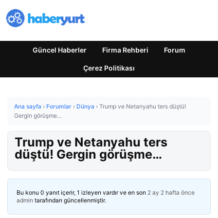
Güncel Haberler
Firma Rehberi
Forum
Çerez Politikası
Ana sayfa
›
Forumlar
›
Dünya
›
Trump ve Netanyahu ters düştü!
Gergin görüşme…
Trump ve Netanyahu ters
düştü! Gergin görüşme…
Bu konu 0 yanıt içerir, 1 izleyen vardır ve en son
2 ay 2 hafta önce
admin
tarafından güncellenmiştir.