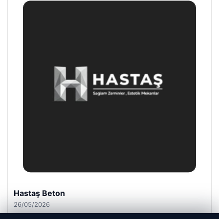
Enes Kaplan Avukatlık Bürosu
28/04/2026