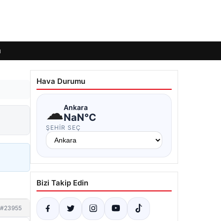
ı
Hava Durumu
☁
Ankara
NaN°C
ŞEHIR SEÇ
Bizi Takip Edin
#23955