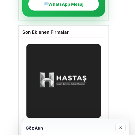
WhatsApp Mesaj
Son Eklenen Firmalar
×
Göz Atın
Enes Kaplan Avukatlık Bürosu