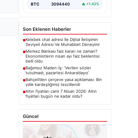
BTC
3094440
▲ +1.42%
Son Eklenen Haberler
Kelebek chat adresi İle Dijital İletişimin
■
Seviyeli Adresi Ve Muhabbet Deneyimi
Merkez Bankası faiz kararı ne zaman?
■
Ekonomistlerin nisan ayı faiz beklentisi
belli oldu
Bağımsız Maden-İş: ‘Verilen sözler
■
tutulmadı, pazartesi Ankara’dayız’
Bahçeli’den çerçeve yasa açıklaması: Bin
■
yıllık kardeşliğimiz tescillendi
Altın fiyatları canlı 7 Nisan 2026: Altın
■
fiyatları bugün ne kadar oldu?
Güncel