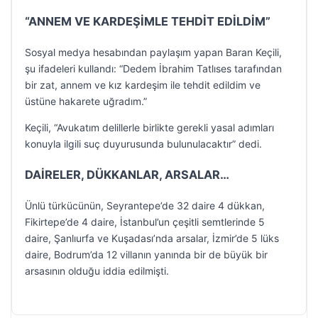
“ANNEM VE KARDEŞİMLE TEHDİT EDİLDİM”
Sosyal medya hesabından paylaşım yapan Baran Keçili,
şu ifadeleri kullandı: “Dedem İbrahim Tatlıses tarafından
bir zat, annem ve kız kardeşim ile tehdit edildim ve
üstüne hakarete uğradım.”
Keçili, “Avukatım delillerle birlikte gerekli yasal adımları
konuyla ilgili suç duyurusunda bulunulacaktır” dedi.
DAİRELER, DÜKKANLAR, ARSALAR…
Ünlü türkücünün, Seyrantepe’de 32 daire 4 dükkan,
Fikirtepe’de 4 daire, İstanbul’un çeşitli semtlerinde 5
daire, Şanlıurfa ve Kuşadası’nda arsalar, İzmir’de 5 lüks
daire, Bodrum’da 12 villanın yanında bir de büyük bir
arsasının olduğu iddia edilmişti.