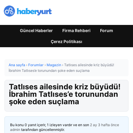
Güncel Haberler
Firma Rehberi
Forum
Çerez Politikası
Ana sayfa
›
Forumlar
›
Magazin
›
Tatlıses ailesinde kriz büyüdü!
İbrahim Tatlıses’e torunundan şoke eden suçlama
Tatlıses ailesinde kriz büyüdü!
İbrahim Tatlıses’e torunundan
şoke eden suçlama
Bu konu 0 yanıt içerir, 1 izleyen vardır ve en son
2 ay 3 hafta önce
admin
tarafından güncellenmiştir.