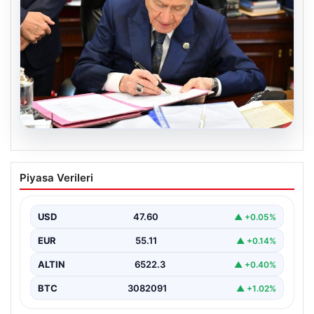
05.08.2026
Bahçeli’den çerçeve yasa açıklaması:
Piyasa Verileri
Bin yıllık kardeşliğimiz tescillendi
USD
47.60
▲ +0.05%
EUR
55.11
▲ +0.14%
ALTIN
6522.3
▲ +0.40%
BTC
3082091
▲ +1.02%