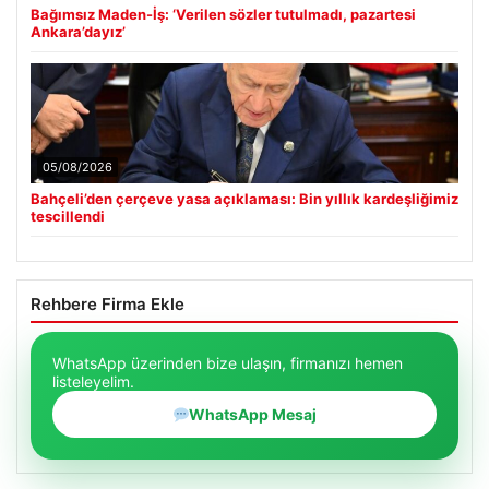
Bağımsız Maden-İş: ‘Verilen sözler tutulmadı, pazartesi
Ankara’dayız’
05/08/2026
Bahçeli’den çerçeve yasa açıklaması: Bin yıllık kardeşliğimiz
tescillendi
Rehbere Firma Ekle
WhatsApp üzerinden bize ulaşın, firmanızı hemen
listeleyelim.
WhatsApp Mesaj