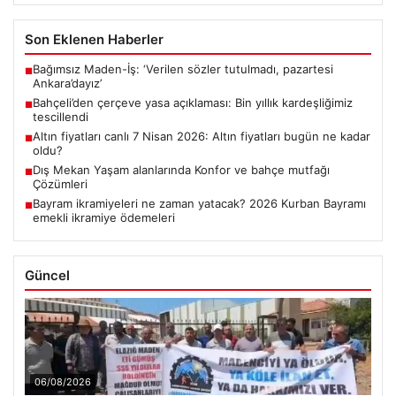
Son Eklenen Haberler
Bağımsız Maden-İş: ‘Verilen sözler tutulmadı, pazartesi
■
Ankara’dayız’
Bahçeli’den çerçeve yasa açıklaması: Bin yıllık kardeşliğimiz
■
tescillendi
Altın fiyatları canlı 7 Nisan 2026: Altın fiyatları bugün ne kadar
■
oldu?
Dış Mekan Yaşam alanlarında Konfor ve bahçe mutfağı
■
Çözümleri
Bayram ikramiyeleri ne zaman yatacak? 2026 Kurban Bayramı
■
emekli ikramiye ödemeleri
Güncel
06/08/2026