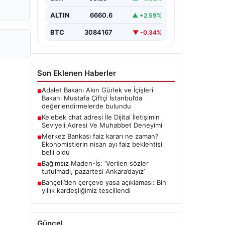
biçimde irtibat oluşturması büyük bir
hassasiyet taşımaktadır. Günümüzde
ALTIN
6660.6
▲ +2.59%
çeşitli…
BTC
3084167
▼ -0.34%
Son Eklenen Haberler
Adalet Bakanı Akın Gürlek ve İçişleri
■
Bakanı Mustafa Çiftçi İstanbul’da
değerlendirmelerde bulundu
Kelebek chat adresi İle Dijital İletişimin
■
Seviyeli Adresi Ve Muhabbet Deneyimi
Merkez Bankası faiz kararı ne zaman?
■
Ekonomistlerin nisan ayı faiz beklentisi
belli oldu
Bağımsız Maden-İş: ‘Verilen sözler
■
tutulmadı, pazartesi Ankara’dayız’
Bahçeli’den çerçeve yasa açıklaması: Bin
■
yıllık kardeşliğimiz tescillendi
Güncel