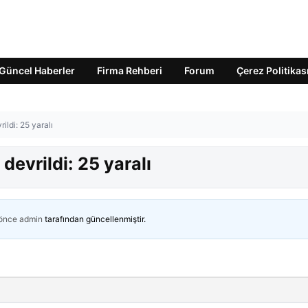
Güncel Haberler
Firma Rehberi
Forum
Çerez Politikas
ildi: 25 yaralı
devrildi: 25 yaralı
 önce
admin
tarafından güncellenmiştir.