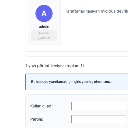
Taraftarları taşıyan midibüs devrild
A
admin
Anahtar
yönetici
1 yazı görüntüleniyor (toplam 1)
Bu konuyu yanıtlamak için giriş yapmış olmalısınız.
Kullanıcı adı:
Parola: