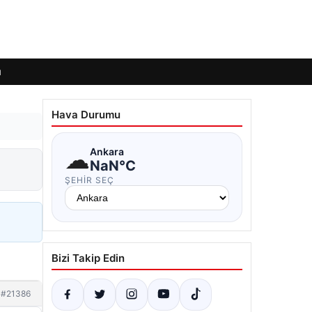
ı
Hava Durumu
☁
Ankara
NaN°C
ŞEHIR SEÇ
Bizi Takip Edin
#21386