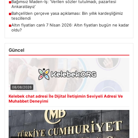
Bağımsız Maden-İş: ‘Verilen sözler tutulmadı, pazartesi
■
Ankara’dayız’
Bahçeli’den çerçeve yasa açıklaması: Bin yıllık kardeşliğimiz
■
tescillendi
Altın fiyatları canlı 7 Nisan 2026: Altın fiyatları bugün ne kadar
■
oldu?
Güncel
08/08/2026
Kelebek chat adresi İle Dijital İletişimin Seviyeli Adresi Ve
Muhabbet Deneyimi