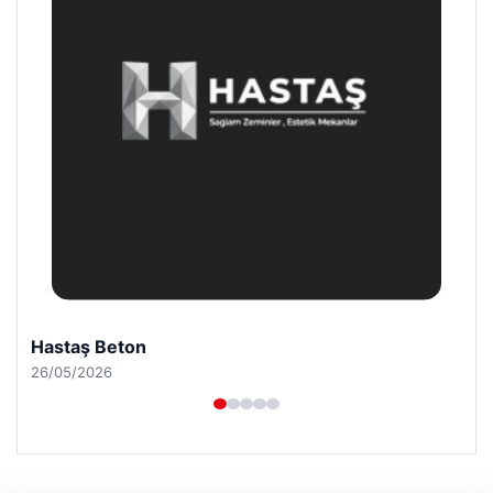
Enes Kaplan Avukatlık Bürosu
28/04/2026