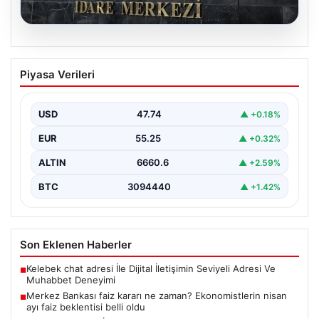
07.08.2026
Merkez Bankası faiz kararı ne zaman?
Piyasa Verileri
Ekonomistlerin nisan ayı faiz beklentisi
belli oldu
USD
47.74
▲ +0.18%
EUR
55.25
▲ +0.32%
ALTIN
6660.6
▲ +2.59%
BTC
3094440
▲ +1.42%
Son Eklenen Haberler
Kelebek chat adresi İle Dijital İletişimin Seviyeli Adresi Ve
■
Muhabbet Deneyimi
Merkez Bankası faiz kararı ne zaman? Ekonomistlerin nisan
■
ayı faiz beklentisi belli oldu