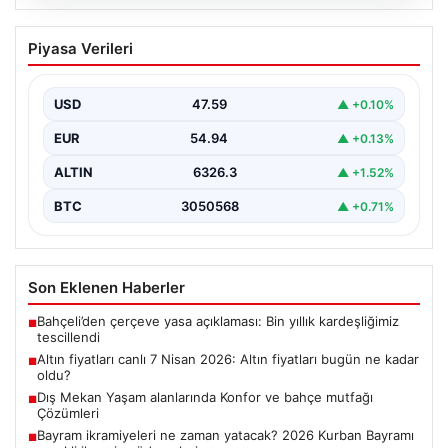
05.08.2026
Altın fiyatları canlı 7 Nisan 2026: Altın
Piyasa Verileri
fiyatları bugün ne kadar oldu?
{ "title": "7 Nisan 2026 Güncel Altın Fiyatları ve Piyasa
Analizi", "content": "Bugün altın…
USD
47.59
▲ +0.10%
EUR
54.94
▲ +0.13%
ALTIN
6326.3
▲ +1.52%
BTC
3050568
▲ +0.71%
Son Eklenen Haberler
Bahçeli’den çerçeve yasa açıklaması: Bin yıllık kardeşliğimiz
■
tescillendi
Altın fiyatları canlı 7 Nisan 2026: Altın fiyatları bugün ne kadar
■
oldu?
Dış Mekan Yaşam alanlarında Konfor ve bahçe mutfağı
■
Çözümleri
Bayram ikramiyeleri ne zaman yatacak? 2026 Kurban Bayramı
■