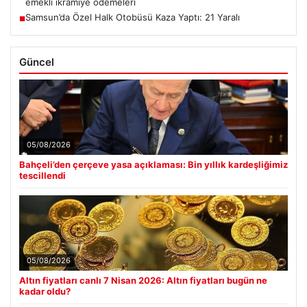
emekli ikramiye ödemeleri
Samsun’da Özel Halk Otobüsü Kaza Yaptı: 21 Yaralı
■
Güncel
05/08/2026
Bahçeli’den çerçeve yasa açıklaması: Bin yıllık kardeşliğimiz
tescillendi
05/08/2026
Altın fiyatları canlı 7 Nisan 2026: Altın fiyatları bugün ne
kadar oldu?