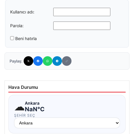
Kullanıcı adı:
Parola:
Beni hatırla
Paylaş:
Hava Durumu
☁
Ankara
NaN°C
ŞEHIR SEÇ