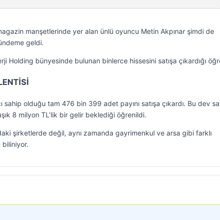
agazin manşetlerinde yer alan ünlü oyuncu Metin Akpınar şimdi de
 gündeme geldi.
rji Holding bünyesinde bulunan binlerce hissesini satışa çıkardığı öğre
LENTİSİ
ı sahip olduğu tam 476 bin 399 adet payını satışa çıkardı. Bu dev sa
ık 8 milyon TL’lik bir gelir beklediği öğrenildi.
aki şirketlerde değil, aynı zamanda gayrimenkul ve arsa gibi farklı
biliniyor.