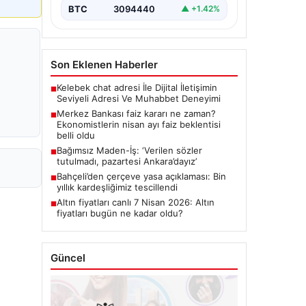
BTC
3094440
▲ +1.42%
Son Eklenen Haberler
Kelebek chat adresi İle Dijital İletişimin
■
Seviyeli Adresi Ve Muhabbet Deneyimi
Merkez Bankası faiz kararı ne zaman?
■
Ekonomistlerin nisan ayı faiz beklentisi
belli oldu
Bağımsız Maden-İş: ‘Verilen sözler
■
tutulmadı, pazartesi Ankara’dayız’
Bahçeli’den çerçeve yasa açıklaması: Bin
■
yıllık kardeşliğimiz tescillendi
Altın fiyatları canlı 7 Nisan 2026: Altın
■
fiyatları bugün ne kadar oldu?
Güncel