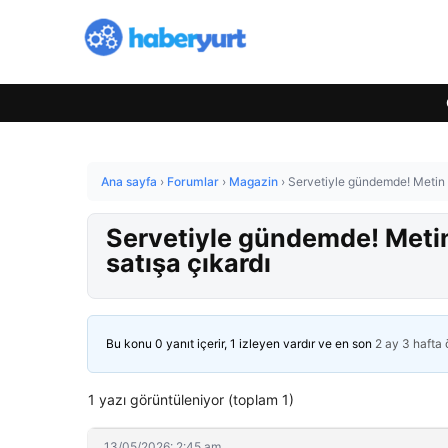
Ana sayfa
›
Forumlar
›
Magazin
›
Servetiyle gündemde! Metin Ak
Servetiyle gündemde! Metin 
satışa çıkardı
Bu konu 0 yanıt içerir, 1 izleyen vardır ve en son
2 ay 3 hafta
1 yazı görüntüleniyor (toplam 1)
13/05/2026: 2:45 am