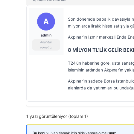
Son dönemde babalık davasıyla m
A
milyonlarca liralık hisse satışıyla
admin
Akpınar’ın İzmir merkezli Enda Ene
Anahtar
yönetici
8 MİLYON TL’LİK GELİR BEK
T24’ün haberine göre, usta sanatç
işleminin ardından Akpınar’ın yaklaş
Akpınar’ın sadece Borsa İstanbul’d
alanlarda da yatırımları bulunduğu 
1 yazı görüntüleniyor (toplam 1)
Bu konuyu yanıtlamak için giriş yapmış olmalısınız.