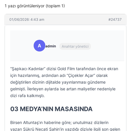
1 yazı görüntüleniyor (toplam 1)
01/06/2026: 4:43 am
#24737
A
admin
Anahtar yönetici
“Şapkacı Kadınlar” dizisi Gold Film tarafından önce ekran
için hazırlanmış, ardından adı “Çiçekler Açar” olarak
değiştirilen dizinin dijitalde yayınlanması gündeme
gelmişti. İlerleyen aylarda ise artan maliyetler nedeniyle
dizi rafa kalkmıştı.
03 MEDYA’NIN MASASINDA
Birsen Altuntaş’ın haberine göre; unutulmaz dizilerin
yazarı Şükrü Necati Şahin’in yazdığı diziyle ilgili son gelen