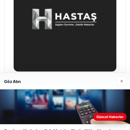
×
Göz Atın
Enes Kaplan Avukatlık Bürosu
28/04/2026
Web sitemizi nasıl kullandığınızı daha iyi anlayabilmek,
deneyiminizi kişiselleştirmek ve geliştirmek amacıyla çerezler
Güncel Haberler
kullanıyoruz.
Çerez Politikamız