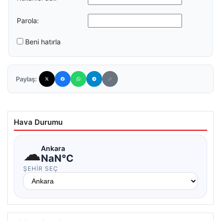
Parola:
Beni hatırla
Paylaş:
Hava Durumu
☁
Ankara
NaN°C
ŞEHIR SEÇ