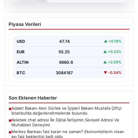
08.08.2026
Kelebek chat adresi İle Dijital İletişimin
Piyasa Verileri
Seviyeli Adresi Ve Muhabbet Deneyimi
Sanal çağında bireylerin seviyeli bir biçimde irtibat
oluşturması büyük bir hassasiyet taşımaktadır.
USD
47.74
▲ +0.18%
Günümüzde çeşitli…
EUR
55.25
▲ +0.32%
ALTIN
6660.6
▲ +2.59%
BTC
3084167
▼ -0.34%
Son Eklenen Haberler
Adalet Bakanı Akın Gürlek ve İçişleri Bakanı Mustafa Çiftçi
■
İstanbul’da değerlendirmelerde bulundu
Kelebek chat adresi İle Dijital İletişimin Seviyeli Adresi Ve
■
Muhabbet Deneyimi
Merkez Bankası faiz kararı ne zaman? Ekonomistlerin nisan
■
ayı faiz beklentisi belli oldu