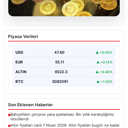
05.08.2026
Altın fiyatları canlı 7 Nisan 2026: Altın
Piyasa Verileri
fiyatları bugün ne kadar oldu?
{ "title": "7 Nisan 2026 Güncel Altın Fiyatları ve Piyasa
Analizi", "content": "Bugün altın…
USD
47.60
▲ +0.05%
EUR
55.11
▲ +0.14%
ALTIN
6522.3
▲ +0.40%
BTC
3082091
▲ +1.02%
Son Eklenen Haberler
Bahçeli’den çerçeve yasa açıklaması: Bin yıllık kardeşliğimiz
■
tescillendi
Altın fiyatları canlı 7 Nisan 2026: Altın fiyatları bugün ne kadar
■