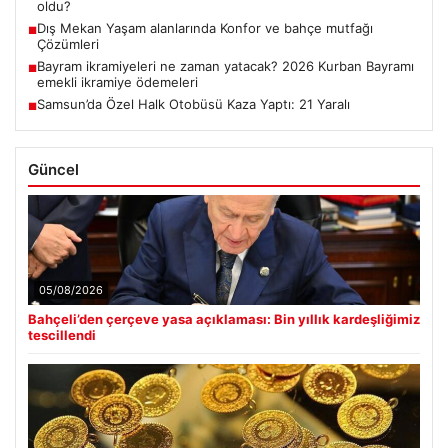
oldu?
Dış Mekan Yaşam alanlarında Konfor ve bahçe mutfağı
■
Çözümleri
Bayram ikramiyeleri ne zaman yatacak? 2026 Kurban Bayramı
■
emekli ikramiye ödemeleri
Samsun’da Özel Halk Otobüsü Kaza Yaptı: 21 Yaralı
■
Güncel
05/08/2026
Bahçeli’den çerçeve yasa açıklaması: Bin yıllık kardeşliğimiz
tescillendi