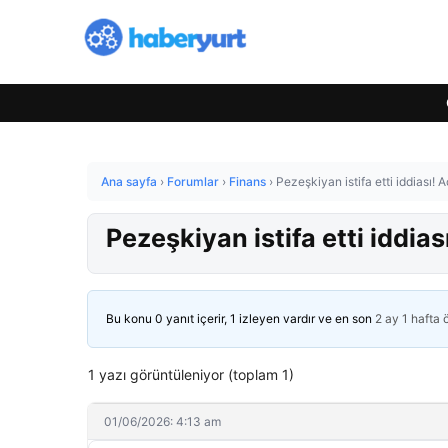
Ana sayfa
›
Forumlar
›
Finans
›
Pezeşkiyan istifa etti iddiası! 
Pezeşkiyan istifa etti iddias
Bu konu 0 yanıt içerir, 1 izleyen vardır ve en son
2 ay 1 hafta
1 yazı görüntüleniyor (toplam 1)
01/06/2026: 4:13 am