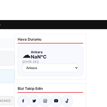
ı
Hava Durumu
☁
Ankara
NaN°C
ŞEHIR SEÇ
Bizi Takip Edin
#24622