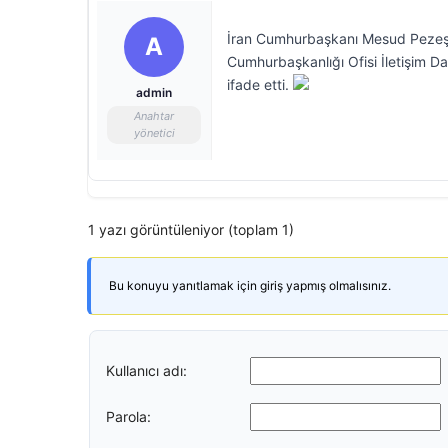
İran Cumhurbaşkanı Mesud Pezeşkiya
A
Cumhurbaşkanlığı Ofisi İletişim D
ifade etti.
admin
Anahtar
yönetici
1 yazı görüntüleniyor (toplam 1)
Bu konuyu yanıtlamak için giriş yapmış olmalısınız.
Kullanıcı adı:
Parola: