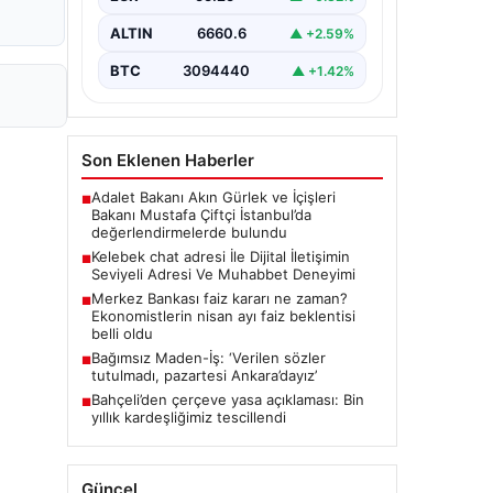
biçimde irtibat oluşturması büyük bir
hassasiyet taşımaktadır. Günümüzde
ALTIN
6660.6
▲ +2.59%
çeşitli…
BTC
3094440
▲ +1.42%
Son Eklenen Haberler
Adalet Bakanı Akın Gürlek ve İçişleri
■
Bakanı Mustafa Çiftçi İstanbul’da
değerlendirmelerde bulundu
Kelebek chat adresi İle Dijital İletişimin
■
Seviyeli Adresi Ve Muhabbet Deneyimi
Merkez Bankası faiz kararı ne zaman?
■
Ekonomistlerin nisan ayı faiz beklentisi
belli oldu
Bağımsız Maden-İş: ‘Verilen sözler
■
tutulmadı, pazartesi Ankara’dayız’
Bahçeli’den çerçeve yasa açıklaması: Bin
■
yıllık kardeşliğimiz tescillendi
Güncel