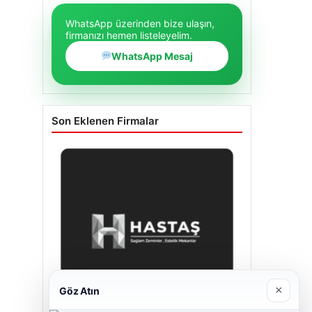
WhatsApp üzerinden bize ulaşın,
firmanızı hemen listeleyelim.
WhatsApp Mesaj
Son Eklenen Firmalar
×
Göz Atın