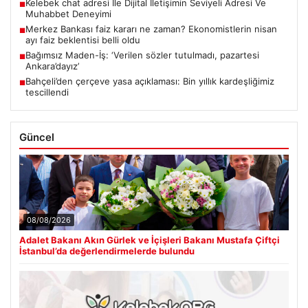
Kelebek chat adresi İle Dijital İletişimin Seviyeli Adresi Ve
■
Muhabbet Deneyimi
Merkez Bankası faiz kararı ne zaman? Ekonomistlerin nisan
■
ayı faiz beklentisi belli oldu
Bağımsız Maden-İş: ‘Verilen sözler tutulmadı, pazartesi
■
Ankara’dayız’
Bahçeli’den çerçeve yasa açıklaması: Bin yıllık kardeşliğimiz
■
tescillendi
Güncel
08/08/2026
Adalet Bakanı Akın Gürlek ve İçişleri Bakanı Mustafa Çiftçi
İstanbul’da değerlendirmelerde bulundu