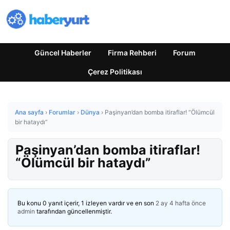
Güncel Haberler
Firma Rehberi
Forum
Çerez Politikası
Ana sayfa
›
Forumlar
›
Dünya
›
Paşinyan’dan bomba itiraflar! “Ölümcül
bir hataydı”
Paşinyan’dan bomba itiraflar!
“Ölümcül bir hataydı”
Bu konu 0 yanıt içerir, 1 izleyen vardır ve en son
2 ay 4 hafta önce
admin
tarafından güncellenmiştir.