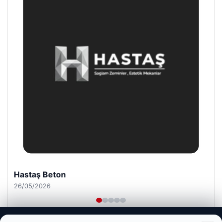
Enes Kaplan Avukatlık Bürosu
28/04/2026
Web sitemizi nasıl kullandığınızı daha iyi anlayabilmek,