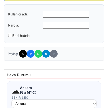
Kullanıcı adı:
Parola:
Beni hatırla
Paylaş:
Hava Durumu
☁
Ankara
NaN°C
ŞEHIR SEÇ