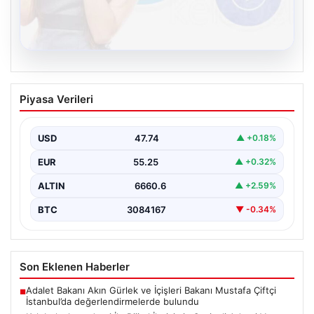
08.08.2026
Kelebek chat adresi İle Dijital İletişimin
Piyasa Verileri
Seviyeli Adresi Ve Muhabbet Deneyimi
Sanal çağında bireylerin seviyeli bir biçimde irtibat
oluşturması büyük bir hassasiyet taşımaktadır.
USD
47.74
▲ +0.18%
Günümüzde çeşitli…
EUR
55.25
▲ +0.32%
ALTIN
6660.6
▲ +2.59%
BTC
3084167
▼ -0.34%
Son Eklenen Haberler
Adalet Bakanı Akın Gürlek ve İçişleri Bakanı Mustafa Çiftçi
■
İstanbul’da değerlendirmelerde bulundu