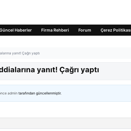
Güncel Haberler
Firma Rehberi
Forum
Çerez Politikas
ialarına yanıt! Çağrı yaptı
ddialarına yanıt! Çağrı yaptı
 önce
admin
tarafından güncellenmiştir.