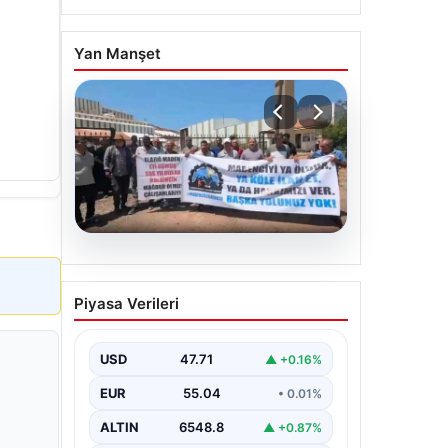
Yan Manşet
06.08.2026
Bağımsız Maden-İş:
Piyasa Verileri
‘Verilen sözler tutulmadı,
pazartesi Ankara’dayız’
USD
47.71
▲ +0.16%
EUR
55.04
• 0.01%
ALTIN
6548.8
▲ +0.87%