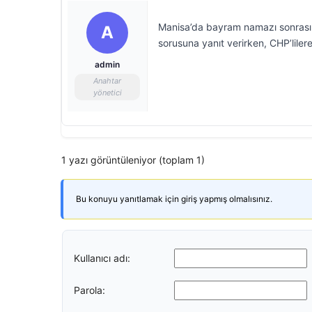
Manisa’da bayram namazı sonrası a
A
sorusuna yanıt verirken, CHP’lile
admin
Anahtar
yönetici
1 yazı görüntüleniyor (toplam 1)
Bu konuyu yanıtlamak için giriş yapmış olmalısınız.
Kullanıcı adı:
Parola: