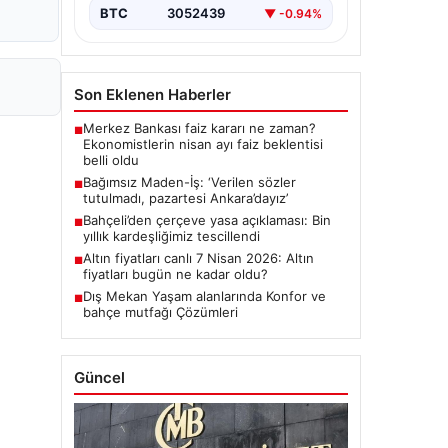
BTC
3052439
▼ -0.94%
Son Eklenen Haberler
Merkez Bankası faiz kararı ne zaman?
■
Ekonomistlerin nisan ayı faiz beklentisi
belli oldu
Bağımsız Maden-İş: ‘Verilen sözler
■
tutulmadı, pazartesi Ankara’dayız’
Bahçeli’den çerçeve yasa açıklaması: Bin
■
yıllık kardeşliğimiz tescillendi
Altın fiyatları canlı 7 Nisan 2026: Altın
■
fiyatları bugün ne kadar oldu?
Dış Mekan Yaşam alanlarında Konfor ve
■
bahçe mutfağı Çözümleri
Güncel