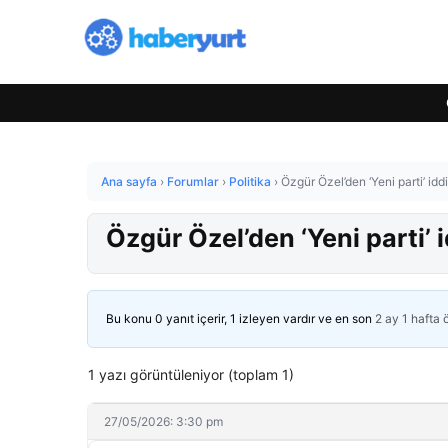
Ana sayfa
›
Forumlar
›
Politika
›
Özgür Özel’den ‘Yeni parti’ idd
Özgür Özel’den ‘Yeni parti’ i
Bu konu 0 yanıt içerir, 1 izleyen vardır ve en son
2 ay 1 hafta
1 yazı görüntüleniyor (toplam 1)
27/05/2026: 3:30 pm