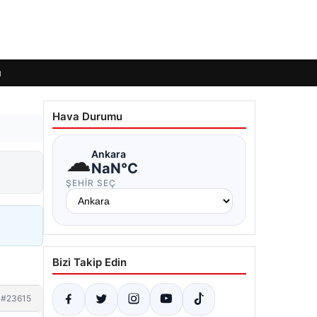
ı
Hava Durumu
☁
Ankara
NaN°C
ŞEHIR SEÇ
Bizi Takip Edin
#23615