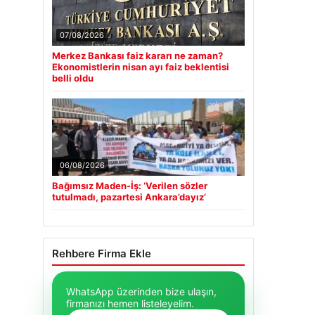
07/08/2026
Merkez Bankası faiz kararı ne zaman?
Ekonomistlerin nisan ayı faiz beklentisi
belli oldu
06/08/2026
Bağımsız Maden-İş: ‘Verilen sözler
tutulmadı, pazartesi Ankara’dayız’
Rehbere Firma Ekle
WhatsApp üzerinden bize ulaşın,
firmanızı hemen listeleyelim.