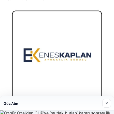
×
Göz Atın
Enes Kaplan Avukatlık Bürosu