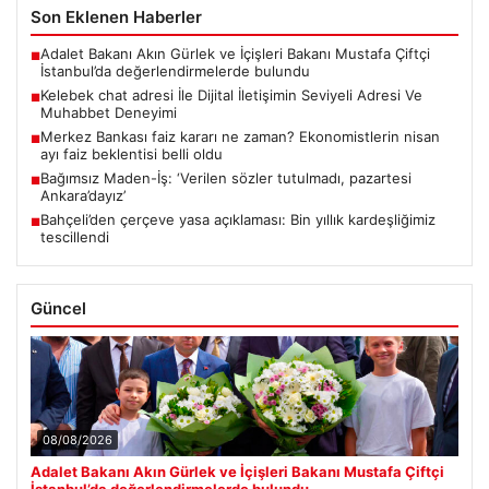
Son Eklenen Haberler
Adalet Bakanı Akın Gürlek ve İçişleri Bakanı Mustafa Çiftçi
■
İstanbul’da değerlendirmelerde bulundu
Kelebek chat adresi İle Dijital İletişimin Seviyeli Adresi Ve
■
Muhabbet Deneyimi
Merkez Bankası faiz kararı ne zaman? Ekonomistlerin nisan
■
ayı faiz beklentisi belli oldu
Bağımsız Maden-İş: ‘Verilen sözler tutulmadı, pazartesi
■
Ankara’dayız’
Bahçeli’den çerçeve yasa açıklaması: Bin yıllık kardeşliğimiz
■
tescillendi
Güncel
08/08/2026
Adalet Bakanı Akın Gürlek ve İçişleri Bakanı Mustafa Çiftçi
İstanbul’da değerlendirmelerde bulundu