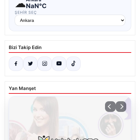
☁
NaN°C
ŞEHIR SEÇ
Bizi Takip Edin
Yan Manşet