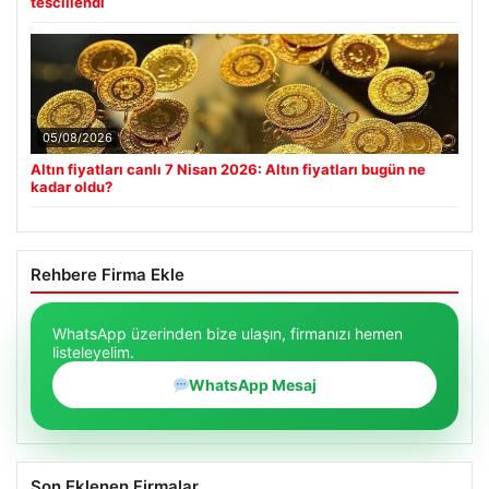
tescillendi
05/08/2026
Altın fiyatları canlı 7 Nisan 2026: Altın fiyatları bugün ne
kadar oldu?
Rehbere Firma Ekle
WhatsApp üzerinden bize ulaşın, firmanızı hemen
listeleyelim.
WhatsApp Mesaj
Son Eklenen Firmalar