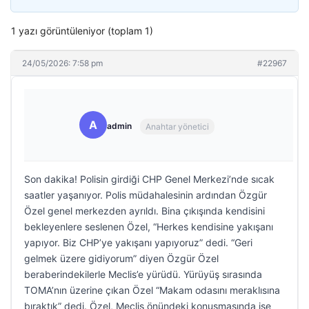
1 yazı görüntüleniyor (toplam 1)
24/05/2026: 7:58 pm
#22967
A
admin
Anahtar yönetici
Son dakika! Polisin girdiği CHP Genel Merkezi’nde sıcak
saatler yaşanıyor. Polis müdahalesinin ardından Özgür
Özel genel merkezden ayrıldı. Bina çıkışında kendisini
bekleyenlere seslenen Özel, “Herkes kendisine yakışanı
yapıyor. Biz CHP’ye yakışanı yapıyoruz” dedi. “Geri
gelmek üzere gidiyorum” diyen Özgür Özel
beraberindekilerle Meclis’e yürüdü. Yürüyüş sırasında
TOMA’nın üzerine çıkan Özel “Makam odasını meraklısına
bıraktık” dedi. Özel, Meclis önündeki konuşmasında ise