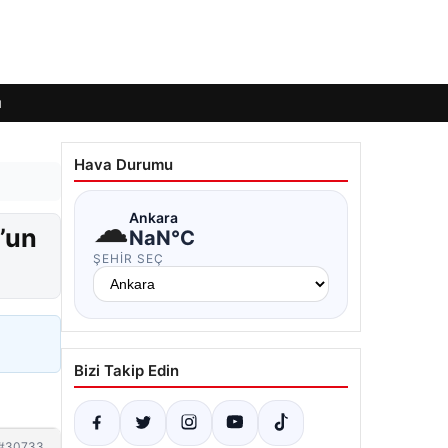
ı
Hava Durumu
☁
Ankara
’un
NaN°C
ŞEHIR SEÇ
Bizi Takip Edin
#30733