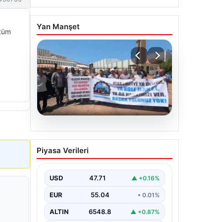
Yan Manşet
 tüm
06.08.2026
Bağımsız Maden-İş:
Piyasa Verileri
‘Verilen sözler tutulmadı,
pazartesi Ankara’dayız’
USD
47.71
▲ +0.16%
EUR
55.04
• 0.01%
ALTIN
6548.8
▲ +0.87%