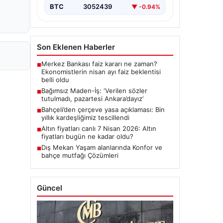
BTC
3052439
▼ -0.94%
Son Eklenen Haberler
Merkez Bankası faiz kararı ne zaman?
■
Ekonomistlerin nisan ayı faiz beklentisi
belli oldu
Bağımsız Maden-İş: ‘Verilen sözler
■
tutulmadı, pazartesi Ankara’dayız’
Bahçeli’den çerçeve yasa açıklaması: Bin
■
yıllık kardeşliğimiz tescillendi
Altın fiyatları canlı 7 Nisan 2026: Altın
■
fiyatları bugün ne kadar oldu?
Dış Mekan Yaşam alanlarında Konfor ve
■
bahçe mutfağı Çözümleri
Güncel