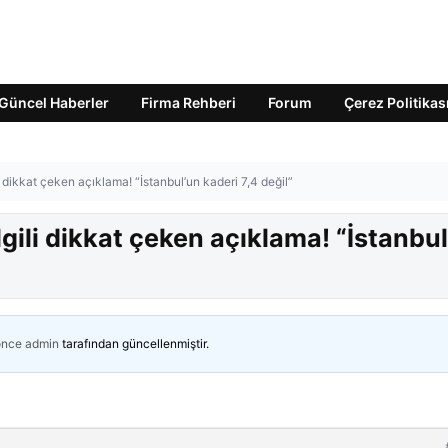
Güncel Haberler
Firma Rehberi
Forum
Çerez Politikas
 dikkat çeken açıklama! “İstanbul’un kaderi 7,4 değil”
gili dikkat çeken açıklama! “İstanbul
önce
admin
tarafından güncellenmiştir.