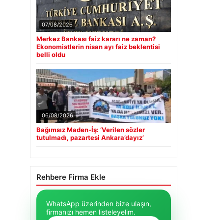
07/08/2026
Merkez Bankası faiz kararı ne zaman?
Ekonomistlerin nisan ayı faiz beklentisi
belli oldu
06/08/2026
Bağımsız Maden-İş: ‘Verilen sözler
tutulmadı, pazartesi Ankara’dayız’
Rehbere Firma Ekle
WhatsApp üzerinden bize ulaşın,
firmanızı hemen listeleyelim.