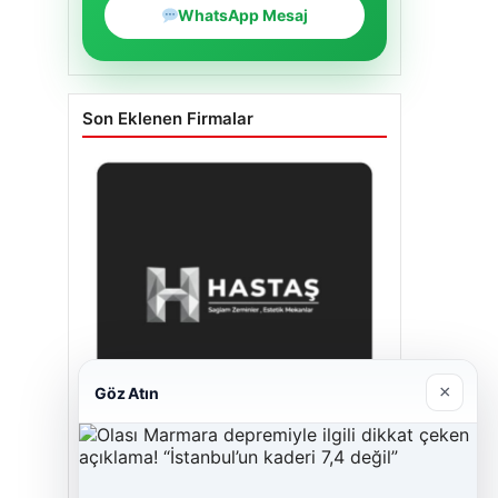
WhatsApp Mesaj
Son Eklenen Firmalar
×
Göz Atın
Enes Kaplan Avukatlık Bürosu