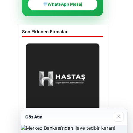
WhatsApp Mesaj
Son Eklenen Firmalar
×
Göz Atın
Enes Kaplan Avukatlık Bürosu