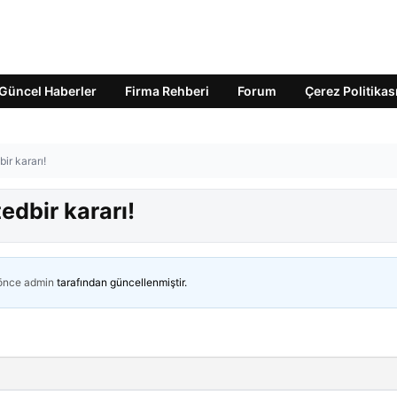
Güncel Haberler
Firma Rehberi
Forum
Çerez Politikas
ir kararı!
edbir kararı!
 önce
admin
tarafından güncellenmiştir.