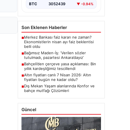
BTC
3052439
▼ -0.94%
Son Eklenen Haberler
Merkez Bankası faiz kararı ne zaman?
■
Ekonomistlerin nisan ayı faiz beklentisi
belli oldu
Bağımsız Maden-İş: ‘Verilen sözler
■
tutulmadı, pazartesi Ankara’dayız’
Bahçeli’den çerçeve yasa açıklaması: Bin
■
yıllık kardeşliğimiz tescillendi
Altın fiyatları canlı 7 Nisan 2026: Altın
■
fiyatları bugün ne kadar oldu?
Dış Mekan Yaşam alanlarında Konfor ve
■
bahçe mutfağı Çözümleri
Güncel