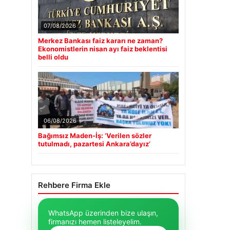
07/08/2026
Merkez Bankası faiz kararı ne zaman?
Ekonomistlerin nisan ayı faiz beklentisi
belli oldu
06/08/2026
Bağımsız Maden-İş: ‘Verilen sözler
tutulmadı, pazartesi Ankara’dayız’
Rehbere Firma Ekle
WhatsApp üzerinden bize ulaşın,
firmanızı hemen listeleyelim.