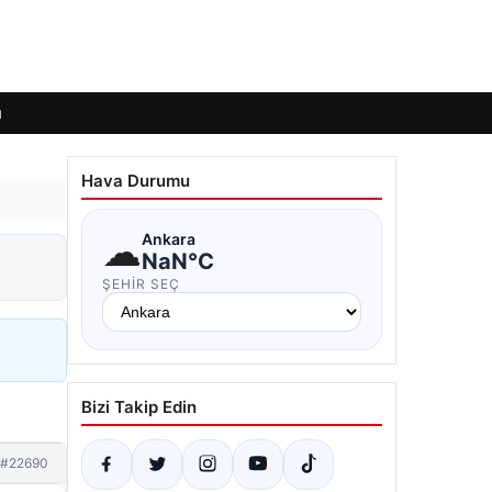
ı
Hava Durumu
☁
Ankara
NaN°C
ŞEHIR SEÇ
Bizi Takip Edin
#22690