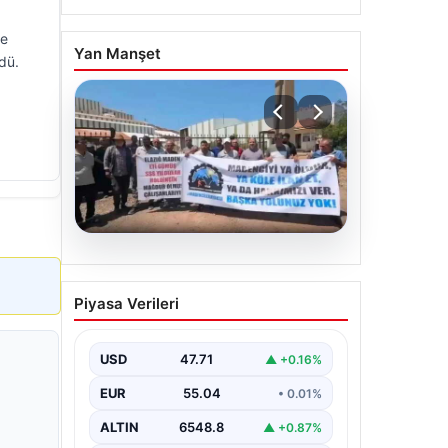
ve
Yan Manşet
ldü.
06.08.2026
Bağımsız Maden-İş:
Piyasa Verileri
‘Verilen sözler tutulmadı,
pazartesi Ankara’dayız’
USD
47.71
▲ +0.16%
EUR
55.04
• 0.01%
ALTIN
6548.8
▲ +0.87%