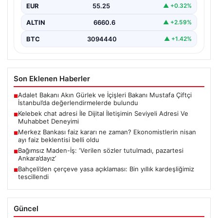
EUR
55.25
▲ +0.32%
ALTIN
6660.6
▲ +2.59%
BTC
3094440
▲ +1.42%
Son Eklenen Haberler
Adalet Bakanı Akın Gürlek ve İçişleri Bakanı Mustafa Çiftçi
■
İstanbul’da değerlendirmelerde bulundu
Kelebek chat adresi İle Dijital İletişimin Seviyeli Adresi Ve
■
Muhabbet Deneyimi
Merkez Bankası faiz kararı ne zaman? Ekonomistlerin nisan
■
ayı faiz beklentisi belli oldu
Bağımsız Maden-İş: ‘Verilen sözler tutulmadı, pazartesi
■
Ankara’dayız’
Bahçeli’den çerçeve yasa açıklaması: Bin yıllık kardeşliğimiz
■
tescillendi
Güncel