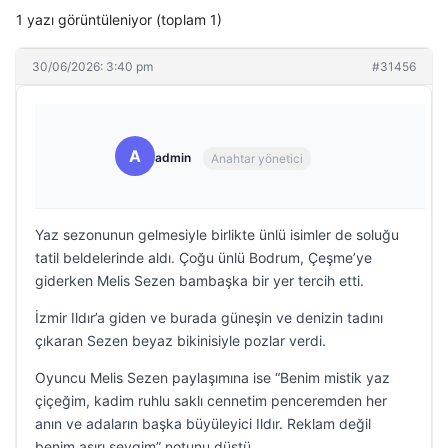
1 yazı görüntüleniyor (toplam 1)
30/06/2026: 3:40 pm
#31456
A
admin
Anahtar yönetici
Yaz sezonunun gelmesiyle birlikte ünlü isimler de soluğu
tatil beldelerinde aldı. Çoğu ünlü Bodrum, Çeşme’ye
giderken Melis Sezen bambaşka bir yer tercih etti.
İzmir Ildır’a giden ve burada güneşin ve denizin tadını
çıkaran Sezen beyaz bikinisiyle pozlar verdi.
Oyuncu Melis Sezen paylaşımına ise “Benim mistik yaz
çiçeğim, kadim ruhlu saklı cennetim penceremden her
anın ve adaların başka büyüleyici Ildır. Reklam değil
benim aşırı sevgim” notunu düştü.