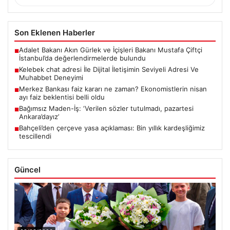
Son Eklenen Haberler
Adalet Bakanı Akın Gürlek ve İçişleri Bakanı Mustafa Çiftçi
■
İstanbul’da değerlendirmelerde bulundu
Kelebek chat adresi İle Dijital İletişimin Seviyeli Adresi Ve
■
Muhabbet Deneyimi
Merkez Bankası faiz kararı ne zaman? Ekonomistlerin nisan
■
ayı faiz beklentisi belli oldu
Bağımsız Maden-İş: ‘Verilen sözler tutulmadı, pazartesi
■
Ankara’dayız’
Bahçeli’den çerçeve yasa açıklaması: Bin yıllık kardeşliğimiz
■
tescillendi
Güncel