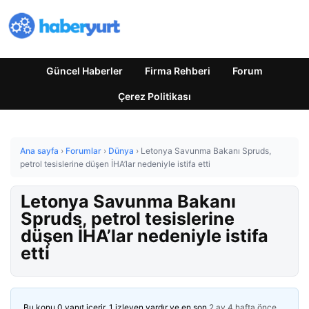
Güncel Haberler
Firma Rehberi
Forum
Çerez Politikası
Ana sayfa
›
Forumlar
›
Dünya
›
Letonya Savunma Bakanı Spruds,
petrol tesislerine düşen İHA’lar nedeniyle istifa etti
Letonya Savunma Bakanı
Spruds, petrol tesislerine
düşen İHA’lar nedeniyle istifa
etti
Bu konu 0 yanıt içerir, 1 izleyen vardır ve en son
2 ay 4 hafta önce