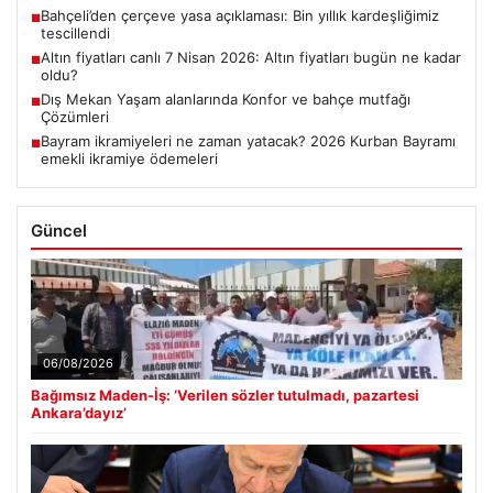
Bahçeli’den çerçeve yasa açıklaması: Bin yıllık kardeşliğimiz
■
tescillendi
Altın fiyatları canlı 7 Nisan 2026: Altın fiyatları bugün ne kadar
■
oldu?
Dış Mekan Yaşam alanlarında Konfor ve bahçe mutfağı
■
Çözümleri
Bayram ikramiyeleri ne zaman yatacak? 2026 Kurban Bayramı
■
emekli ikramiye ödemeleri
Güncel
06/08/2026
Bağımsız Maden-İş: ‘Verilen sözler tutulmadı, pazartesi
Ankara’dayız’