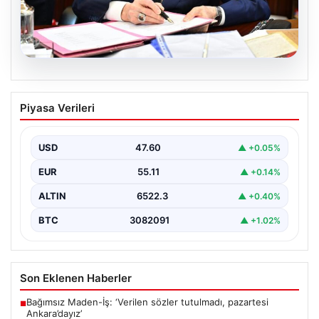
05.08.2026
Bahçeli’den çerçeve yasa açıklaması:
Piyasa Verileri
Bin yıllık kardeşliğimiz tescillendi
USD
47.60
▲ +0.05%
EUR
55.11
▲ +0.14%
ALTIN
6522.3
▲ +0.40%
BTC
3082091
▲ +1.02%
Son Eklenen Haberler
Bağımsız Maden-İş: ‘Verilen sözler tutulmadı, pazartesi
■
Ankara’dayız’