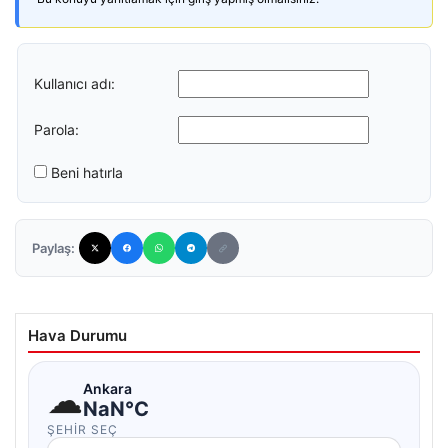
Kullanıcı adı:
Parola:
Beni hatırla
Paylaş:
Hava Durumu
☁
Ankara
NaN°C
ŞEHIR SEÇ